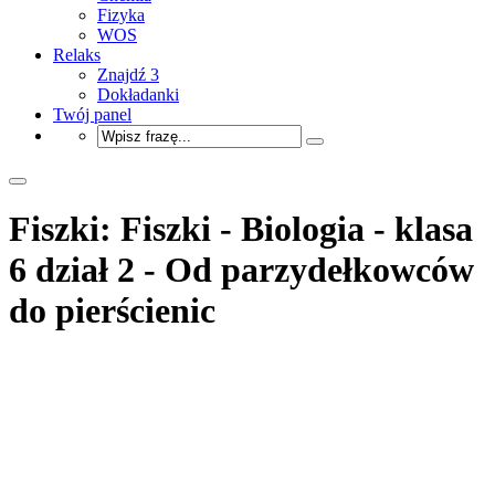
Fizyka
WOS
Relaks
Znajdź 3
Dokładanki
Twój panel
Fiszki: Fiszki - Biologia - klasa
6 dział 2 - Od parzydełkowców
do pierścienic