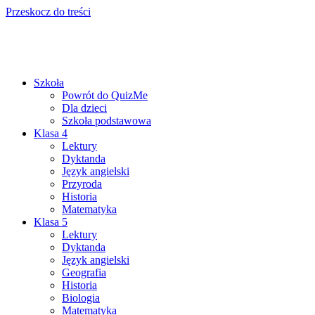
Przeskocz do treści
Szkoła
Powrót do QuizMe
Dla dzieci
Szkoła podstawowa
Klasa 4
Lektury
Dyktanda
Język angielski
Przyroda
Historia
Matematyka
Klasa 5
Lektury
Dyktanda
Język angielski
Geografia
Historia
Biologia
Matematyka