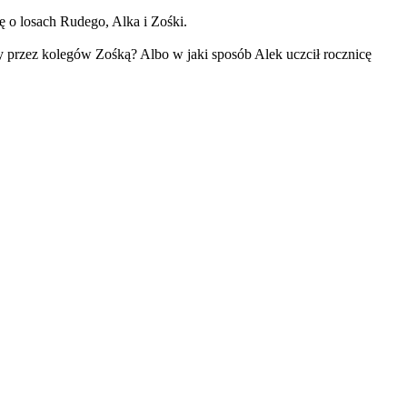
ę o losach Rudego, Alka i Zośki.
y przez kolegów Zośką? Albo w jaki sposób Alek uczcił rocznicę