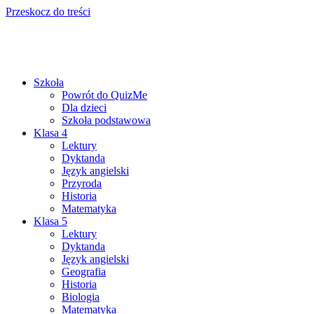
Przeskocz do treści
Szkoła
Powrót do QuizMe
Dla dzieci
Szkoła podstawowa
Klasa 4
Lektury
Dyktanda
Język angielski
Przyroda
Historia
Matematyka
Klasa 5
Lektury
Dyktanda
Język angielski
Geografia
Historia
Biologia
Matematyka