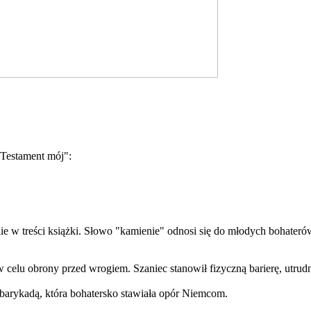
"Testament mój":
nie w treści książki. Słowo "kamienie" odnosi się do młodych bohaterów
lu obrony przed wrogiem. Szaniec stanowił fizyczną barierę, utrudni
 barykadą, która bohatersko stawiała opór Niemcom.