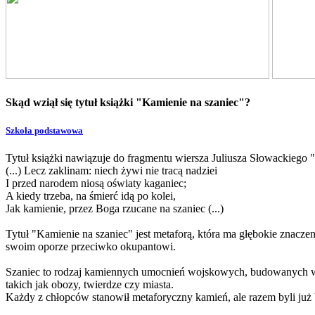
Skąd wziął się tytuł książki "Kamienie na szaniec"?
Szkoła podstawowa
Tytuł książki nawiązuje do fragmentu wiersza Juliusza Słowackiego 
(...) Lecz zaklinam: niech żywi nie tracą nadziei
I przed narodem niosą oświaty kaganiec;
A kiedy trzeba, na śmierć idą po kolei,
Jak kamienie, przez Boga rzucane na szaniec (...)
Tytuł "Kamienie na szaniec" jest metaforą, która ma głębokie znacze
swoim oporze przeciwko okupantowi.
Szaniec to rodzaj kamiennych umocnień wojskowych, budowanych w ce
takich jak obozy, twierdze czy miasta.
Każdy z chłopców stanowił metaforyczny kamień, ale razem byli już