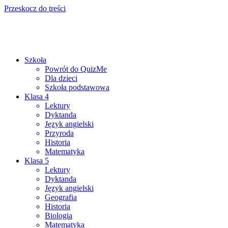
Przeskocz do treści
Szkoła
Powrót do QuizMe
Dla dzieci
Szkoła podstawowa
Klasa 4
Lektury
Dyktanda
Język angielski
Przyroda
Historia
Matematyka
Klasa 5
Lektury
Dyktanda
Język angielski
Geografia
Historia
Biologia
Matematyka