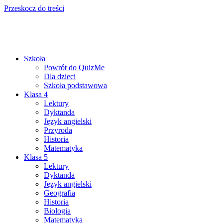
Przeskocz do treści
Szkoła
Powrót do QuizMe
Dla dzieci
Szkoła podstawowa
Klasa 4
Lektury
Dyktanda
Język angielski
Przyroda
Historia
Matematyka
Klasa 5
Lektury
Dyktanda
Język angielski
Geografia
Historia
Biologia
Matematyka