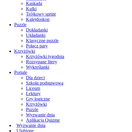
Kaskada
Kulki
Trójkowy sprint
Kalejdoskop
Puzzle
Dokładanki
Układanki
Klasyczne puzzle
Połącz pary
Krzyżówki
Krzyżówki tygodnia
Rozsypane litery
Wykreślanki
Portale
Dla dzieci
Szkoła podstawowa
Liceum
Lektury
Gry logiczne
Krzyżówki
Puzzle
Wyzwanie dnia
Aplikacja Quizme
Wyzwanie dnia
Ulubione