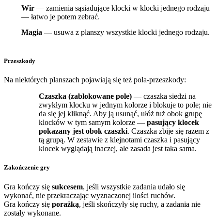
Wir
— zamienia sąsiadujące klocki w klocki jednego rodzaju
— łatwo je potem zebrać.
Magia
— usuwa z planszy wszystkie klocki jednego rodzaju.
Przeszkody
Na niektórych planszach pojawiają się też pola-przeszkody:
Czaszka (zablokowane pole)
— czaszka siedzi na
zwykłym klocku w jednym kolorze i blokuje to pole; nie
da się jej kliknąć. Aby ją usunąć, ułóż tuż obok grupę
klocków w tym samym kolorze —
pasujący klocek
pokazany jest obok czaszki
. Czaszka zbije się razem z
tą grupą. W zestawie z klejnotami czaszka i pasujący
klocek wyglądają inaczej, ale zasada jest taka sama.
Zakończenie gry
Gra kończy się
sukcesem
, jeśli wszystkie zadania udało się
wykonać, nie przekraczając wyznaczonej ilości ruchów.
Gra kończy się
porażką
, jeśli skończyły się ruchy, a zadania nie
zostały wykonane.