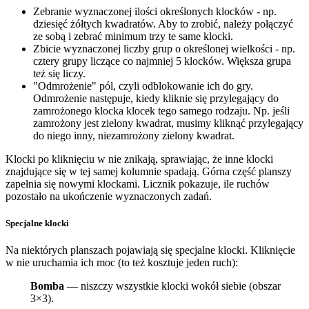
Zebranie wyznaczonej ilości określonych klocków - np.
dziesięć żółtych kwadratów. Aby to zrobić, należy połączyć
ze sobą i zebrać minimum trzy te same klocki.
Zbicie wyznaczonej liczby grup o określonej wielkości - np.
cztery grupy liczące co najmniej 5 klocków. Większa grupa
też się liczy.
"Odmrożenie" pól, czyli odblokowanie ich do gry.
Odmrożenie następuje, kiedy kliknie się przylegający do
zamrożonego klocka klocek tego samego rodzaju. Np. jeśli
zamrożony jest zielony kwadrat, musimy kliknąć przylegający
do niego inny, niezamrożony zielony kwadrat.
Klocki po kliknięciu w nie znikają, sprawiając, że inne klocki
znajdujące się w tej samej kolumnie spadają. Górna część planszy
zapełnia się nowymi klockami. Licznik pokazuje, ile ruchów
pozostało na ukończenie wyznaczonych zadań.
Specjalne klocki
Na niektórych planszach pojawiają się specjalne klocki. Kliknięcie
w nie uruchamia ich moc (to też kosztuje jeden ruch):
Bomba
— niszczy wszystkie klocki wokół siebie (obszar
3×3).