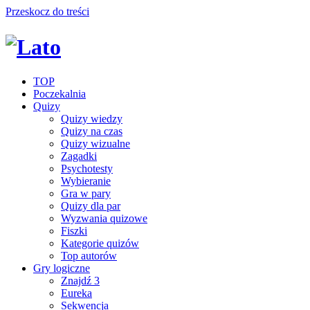
Przeskocz do treści
TOP
Poczekalnia
Quizy
Quizy wiedzy
Quizy na czas
Quizy wizualne
Zagadki
Psychotesty
Wybieranie
Gra w pary
Quizy dla par
Wyzwania quizowe
Fiszki
Kategorie quizów
Top autorów
Gry logiczne
Znajdź 3
Eureka
Sekwencja