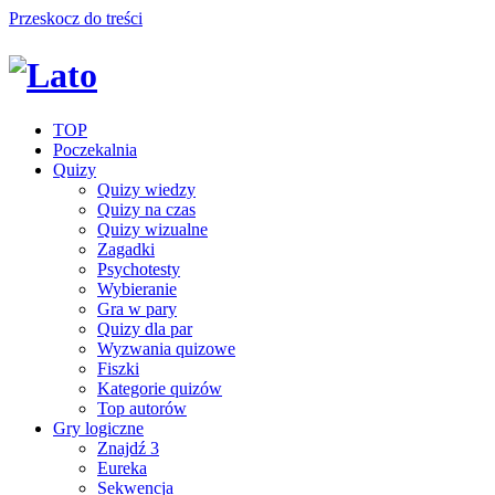
Przeskocz do treści
TOP
Poczekalnia
Quizy
Quizy wiedzy
Quizy na czas
Quizy wizualne
Zagadki
Psychotesty
Wybieranie
Gra w pary
Quizy dla par
Wyzwania quizowe
Fiszki
Kategorie quizów
Top autorów
Gry logiczne
Znajdź 3
Eureka
Sekwencja