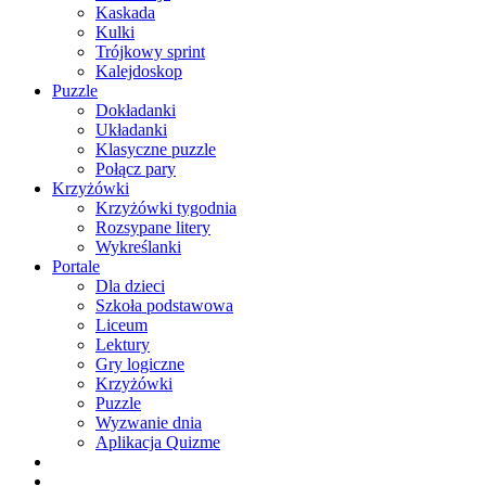
Kaskada
Kulki
Trójkowy sprint
Kalejdoskop
Puzzle
Dokładanki
Układanki
Klasyczne puzzle
Połącz pary
Krzyżówki
Krzyżówki tygodnia
Rozsypane litery
Wykreślanki
Portale
Dla dzieci
Szkoła podstawowa
Liceum
Lektury
Gry logiczne
Krzyżówki
Puzzle
Wyzwanie dnia
Aplikacja Quizme