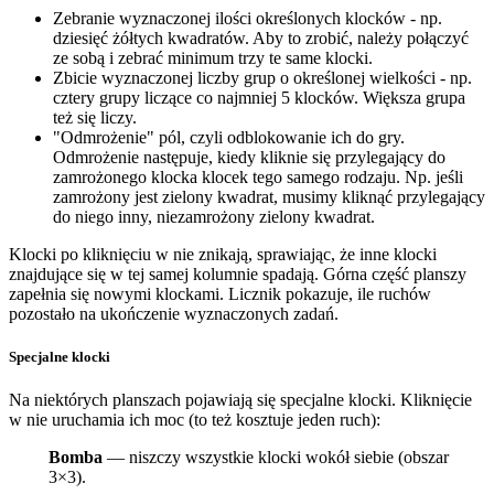
Zebranie wyznaczonej ilości określonych klocków - np.
dziesięć żółtych kwadratów. Aby to zrobić, należy połączyć
ze sobą i zebrać minimum trzy te same klocki.
Zbicie wyznaczonej liczby grup o określonej wielkości - np.
cztery grupy liczące co najmniej 5 klocków. Większa grupa
też się liczy.
"Odmrożenie" pól, czyli odblokowanie ich do gry.
Odmrożenie następuje, kiedy kliknie się przylegający do
zamrożonego klocka klocek tego samego rodzaju. Np. jeśli
zamrożony jest zielony kwadrat, musimy kliknąć przylegający
do niego inny, niezamrożony zielony kwadrat.
Klocki po kliknięciu w nie znikają, sprawiając, że inne klocki
znajdujące się w tej samej kolumnie spadają. Górna część planszy
zapełnia się nowymi klockami. Licznik pokazuje, ile ruchów
pozostało na ukończenie wyznaczonych zadań.
Specjalne klocki
Na niektórych planszach pojawiają się specjalne klocki. Kliknięcie
w nie uruchamia ich moc (to też kosztuje jeden ruch):
Bomba
— niszczy wszystkie klocki wokół siebie (obszar
3×3).