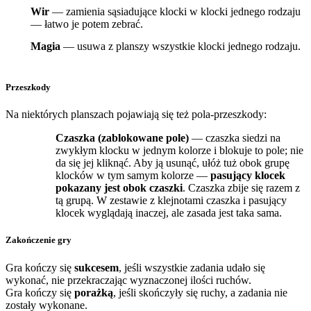
Wir
— zamienia sąsiadujące klocki w klocki jednego rodzaju
— łatwo je potem zebrać.
Magia
— usuwa z planszy wszystkie klocki jednego rodzaju.
Przeszkody
Na niektórych planszach pojawiają się też pola-przeszkody:
Czaszka (zablokowane pole)
— czaszka siedzi na
zwykłym klocku w jednym kolorze i blokuje to pole; nie
da się jej kliknąć. Aby ją usunąć, ułóż tuż obok grupę
klocków w tym samym kolorze —
pasujący klocek
pokazany jest obok czaszki
. Czaszka zbije się razem z
tą grupą. W zestawie z klejnotami czaszka i pasujący
klocek wyglądają inaczej, ale zasada jest taka sama.
Zakończenie gry
Gra kończy się
sukcesem
, jeśli wszystkie zadania udało się
wykonać, nie przekraczając wyznaczonej ilości ruchów.
Gra kończy się
porażką
, jeśli skończyły się ruchy, a zadania nie
zostały wykonane.