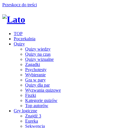
Przeskocz do treści
TOP
Poczekalnia
Quizy
Quizy wiedzy
Quizy na czas
Quizy wizualne
Zagadki
Psychotesty
Wybieranie
Gra w pary
Quizy dla par
Wyzwania quizowe
Fiszki
Kategorie quizów
Top autorów
Gry logiczne
Znajdź 3
Eureka
Sekwencja