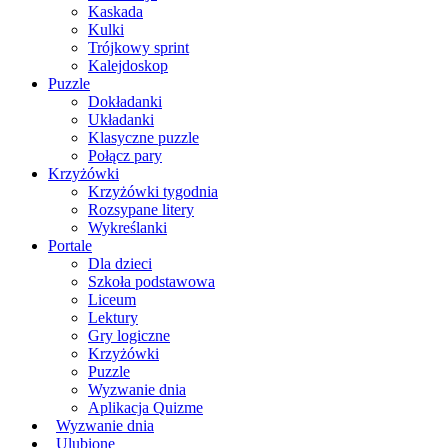
Kaskada
Kulki
Trójkowy sprint
Kalejdoskop
Puzzle
Dokładanki
Układanki
Klasyczne puzzle
Połącz pary
Krzyżówki
Krzyżówki tygodnia
Rozsypane litery
Wykreślanki
Portale
Dla dzieci
Szkoła podstawowa
Liceum
Lektury
Gry logiczne
Krzyżówki
Puzzle
Wyzwanie dnia
Aplikacja Quizme
Wyzwanie dnia
Ulubione