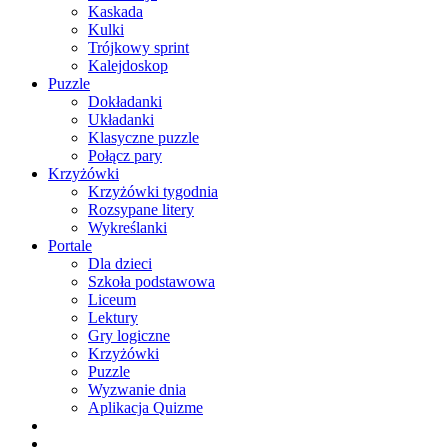
Kaskada
Kulki
Trójkowy sprint
Kalejdoskop
Puzzle
Dokładanki
Układanki
Klasyczne puzzle
Połącz pary
Krzyżówki
Krzyżówki tygodnia
Rozsypane litery
Wykreślanki
Portale
Dla dzieci
Szkoła podstawowa
Liceum
Lektury
Gry logiczne
Krzyżówki
Puzzle
Wyzwanie dnia
Aplikacja Quizme