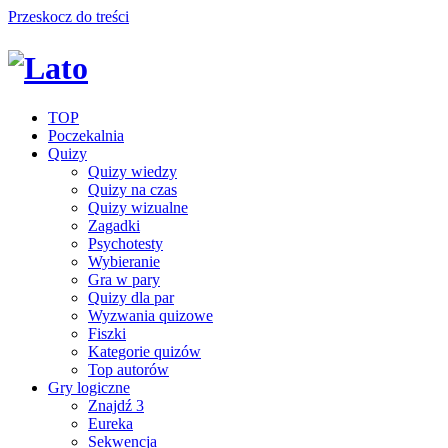
Przeskocz do treści
TOP
Poczekalnia
Quizy
Quizy wiedzy
Quizy na czas
Quizy wizualne
Zagadki
Psychotesty
Wybieranie
Gra w pary
Quizy dla par
Wyzwania quizowe
Fiszki
Kategorie quizów
Top autorów
Gry logiczne
Znajdź 3
Eureka
Sekwencja