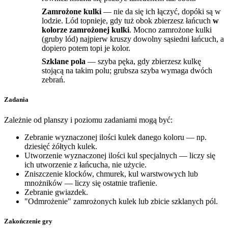
Zamrożone kulki
— nie da się ich łączyć, dopóki są w
lodzie. Lód topnieje, gdy tuż obok zbierzesz łańcuch
w
kolorze zamrożonej kulki
. Mocno zamrożone kulki
(gruby lód) najpierw kruszy dowolny sąsiedni łańcuch, a
dopiero potem topi je kolor.
Szklane pola
— szyba pęka, gdy zbierzesz kulkę
stojącą na takim polu; grubsza szyba wymaga dwóch
zebrań.
Zadania
Zależnie od planszy i poziomu zadaniami mogą być:
Zebranie wyznaczonej ilości kulek danego koloru — np.
dziesięć żółtych kulek.
Utworzenie wyznaczonej ilości kul specjalnych — liczy się
ich utworzenie z łańcucha, nie użycie.
Zniszczenie klocków, chmurek, kul warstwowych lub
mnożników — liczy się ostatnie trafienie.
Zebranie gwiazdek.
"Odmrożenie" zamrożonych kulek lub zbicie szklanych pól.
Zakończenie gry