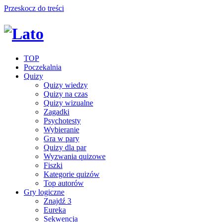
Przeskocz do treści
TOP
Poczekalnia
Quizy
Quizy wiedzy
Quizy na czas
Quizy wizualne
Zagadki
Psychotesty
Wybieranie
Gra w pary
Quizy dla par
Wyzwania quizowe
Fiszki
Kategorie quizów
Top autorów
Gry logiczne
Znajdź 3
Eureka
Sekwencja