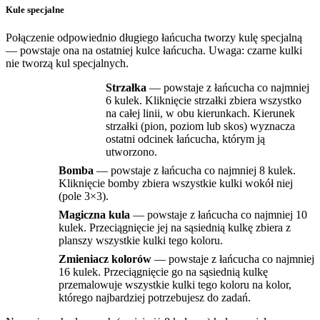
Kule specjalne
Połączenie odpowiednio długiego łańcucha tworzy kulę specjalną
— powstaje ona na ostatniej kulce łańcucha. Uwaga: czarne kulki
nie tworzą kul specjalnych.
Strzałka
— powstaje z łańcucha co najmniej
6 kulek. Kliknięcie strzałki zbiera wszystko
na całej linii, w obu kierunkach. Kierunek
strzałki (pion, poziom lub skos) wyznacza
ostatni odcinek łańcucha, którym ją
utworzono.
Bomba
— powstaje z łańcucha co najmniej 8 kulek.
Kliknięcie bomby zbiera wszystkie kulki wokół niej
(pole 3×3).
Magiczna kula
— powstaje z łańcucha co najmniej 10
kulek. Przeciągnięcie jej na sąsiednią kulkę zbiera z
planszy wszystkie kulki tego koloru.
Zmieniacz kolorów
— powstaje z łańcucha co najmniej
16 kulek. Przeciągnięcie go na sąsiednią kulkę
przemalowuje wszystkie kulki tego koloru na kolor,
którego najbardziej potrzebujesz do zadań.