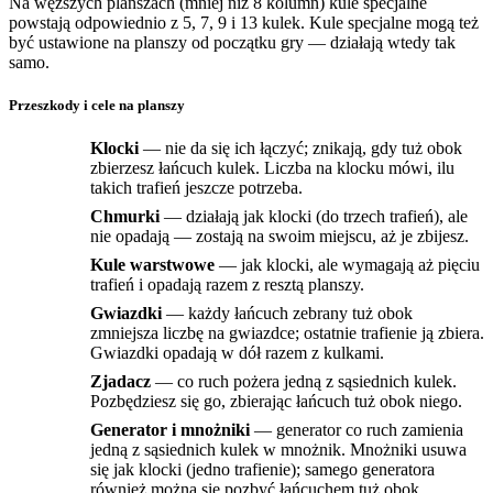
Na węższych planszach (mniej niż 8 kolumn) kule specjalne
powstają odpowiednio z 5, 7, 9 i 13 kulek. Kule specjalne mogą też
być ustawione na planszy od początku gry — działają wtedy tak
samo.
Przeszkody i cele na planszy
Klocki
— nie da się ich łączyć; znikają, gdy tuż obok
zbierzesz łańcuch kulek. Liczba na klocku mówi, ilu
takich trafień jeszcze potrzeba.
Chmurki
— działają jak klocki (do trzech trafień), ale
nie opadają — zostają na swoim miejscu, aż je zbijesz.
Kule warstwowe
— jak klocki, ale wymagają aż pięciu
trafień i opadają razem z resztą planszy.
Gwiazdki
— każdy łańcuch zebrany tuż obok
zmniejsza liczbę na gwiazdce; ostatnie trafienie ją zbiera.
Gwiazdki opadają w dół razem z kulkami.
Zjadacz
— co ruch pożera jedną z sąsiednich kulek.
Pozbędziesz się go, zbierając łańcuch tuż obok niego.
Generator i mnożniki
— generator co ruch zamienia
jedną z sąsiednich kulek w mnożnik. Mnożniki usuwa
się jak klocki (jedno trafienie); samego generatora
również można się pozbyć łańcuchem tuż obok.