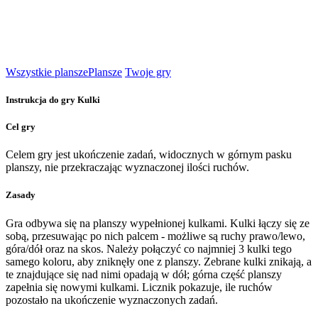
Wszystkie plansze
Plansze
Twoje gry
Instrukcja do gry Kulki
Cel gry
Celem gry jest ukończenie zadań, widocznych w górnym pasku
planszy, nie przekraczając wyznaczonej ilości ruchów.
Zasady
Gra odbywa się na planszy wypełnionej kulkami. Kulki łączy się ze
sobą, przesuwając po nich palcem - możliwe są ruchy prawo/lewo,
góra/dół oraz na skos. Należy połączyć co najmniej 3 kulki tego
samego koloru, aby zniknęły one z planszy. Zebrane kulki znikają, a
te znajdujące się nad nimi opadają w dół; górna część planszy
zapełnia się nowymi kulkami. Licznik pokazuje, ile ruchów
pozostało na ukończenie wyznaczonych zadań.