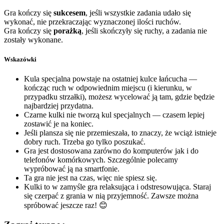
Gra kończy się
sukcesem
, jeśli wszystkie zadania udało się
wykonać, nie przekraczając wyznaczonej ilości ruchów.
Gra kończy się
porażką
, jeśli skończyły się ruchy, a zadania nie
zostały wykonane.
Wskazówki
Kula specjalna powstaje na ostatniej kulce łańcucha —
kończąc ruch w odpowiednim miejscu (i kierunku, w
przypadku strzałki), możesz wycelować ją tam, gdzie będzie
najbardziej przydatna.
Czarne kulki nie tworzą kul specjalnych — czasem lepiej
zostawić je na koniec.
Jeśli plansza się nie przemieszała, to znaczy, że wciąż istnieje
dobry ruch. Trzeba go tylko poszukać.
Gra jest dostosowana zarówno do komputerów jak i do
telefonów komórkowych. Szczególnie polecamy
wypróbować ją na smartfonie.
Ta gra nie jest na czas, więc nie spiesz się.
Kulki to w zamyśle gra relaksująca i odstresowująca. Staraj
się czerpać z grania w nią przyjemność. Zawsze można
spróbować jeszcze raz! 😊