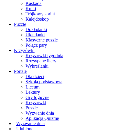
Kaskada
Kulki
Trójkowy sprint
Kalejdoskop
Puzzle
Dokładanki
Układanki
Klasyczne puzzle
Połącz pary
Krzyżówki
Krzyżówki tygodnia
Rozsypane litery
Wykreślanki
Portale
Dla dzieci
Szkoła podstawowa
Liceum
Lektury
Gry logiczne
Krzyżówki
Puzzle
Wyzwanie dnia
Aplikacja Quizme
Wyzwanie dnia
Ulubione