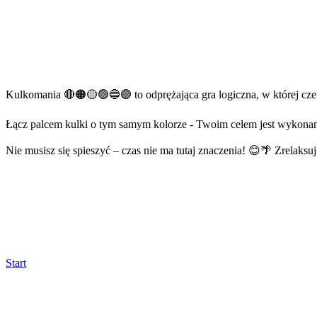
Kulkomania 🔴🟠🟡🟢🔵🟣 to odprężająca gra logiczna, w której cze
Łącz palcem kulki o tym samym kolorze - Twoim celem jest wykonan
Nie musisz się spieszyć – czas nie ma tutaj znaczenia! 😊🌴 Zrelaksu
Start