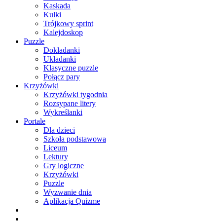
Kaskada
Kulki
Trójkowy sprint
Kalejdoskop
Puzzle
Dokładanki
Układanki
Klasyczne puzzle
Połącz pary
Krzyżówki
Krzyżówki tygodnia
Rozsypane litery
Wykreślanki
Portale
Dla dzieci
Szkoła podstawowa
Liceum
Lektury
Gry logiczne
Krzyżówki
Puzzle
Wyzwanie dnia
Aplikacja Quizme