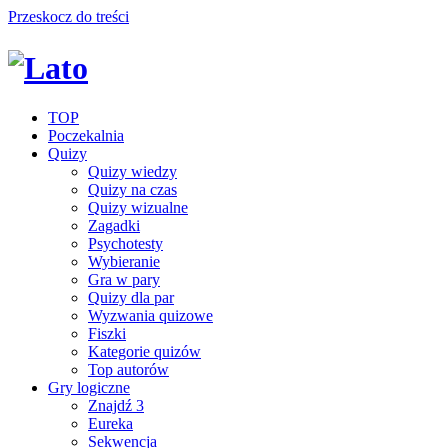
Przeskocz do treści
TOP
Poczekalnia
Quizy
Quizy wiedzy
Quizy na czas
Quizy wizualne
Zagadki
Psychotesty
Wybieranie
Gra w pary
Quizy dla par
Wyzwania quizowe
Fiszki
Kategorie quizów
Top autorów
Gry logiczne
Znajdź 3
Eureka
Sekwencja