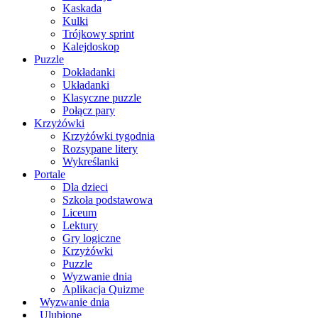
Kaskada
Kulki
Trójkowy sprint
Kalejdoskop
Puzzle
Dokładanki
Układanki
Klasyczne puzzle
Połącz pary
Krzyżówki
Krzyżówki tygodnia
Rozsypane litery
Wykreślanki
Portale
Dla dzieci
Szkoła podstawowa
Liceum
Lektury
Gry logiczne
Krzyżówki
Puzzle
Wyzwanie dnia
Aplikacja Quizme
Wyzwanie dnia
Ulubione