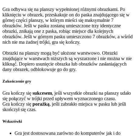
Gra odbywa się na planszy wypełnionej różnymi obrazkami. Po
kliknięciu w obrazek, przeskakuje on do paska znajdującego się w
górnej części planszy, w którym mieści się maksymalnie 7
obrazków. Jeśli w pasku zostaną umieszczone trzy identyczne
obrazki, znikają one z paska, robiąc miejsce dla kolejnych
obrazków. Jeśli w górnym pasku umieszczono 7 obrazków, a wśród
nich nie ma żadnej trójki, gra się kończy.
Obrazki na planszy mogą być ułożone warstwowo. Obrazki
znajdujące w warstwach niższych są wyszarzone i nie można w nie
kliknąć. Dopiero usunięcie obrazka lub obrazków zasłaniających
dany obrazek, odblokowuje go do gry.
Zakończenie gry
Gra kończy się
sukcesem
, jeśli wszystkie obrazki na planszy udało
się połączyć w trójki przed upływem wyznaczonego czasu.
Gra kończy się
porażką
, jeśli zabrakło miejsca w pasku lub jeśli
skończył się czas.
Wskazówki
Gra jest dostosowana zarówno do komputerów jak i do