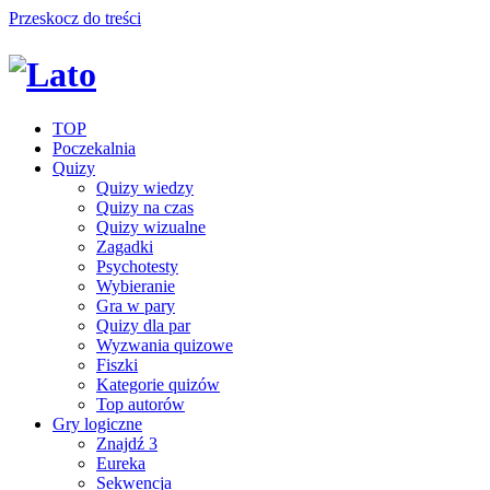
Przeskocz do treści
TOP
Poczekalnia
Quizy
Quizy wiedzy
Quizy na czas
Quizy wizualne
Zagadki
Psychotesty
Wybieranie
Gra w pary
Quizy dla par
Wyzwania quizowe
Fiszki
Kategorie quizów
Top autorów
Gry logiczne
Znajdź 3
Eureka
Sekwencja