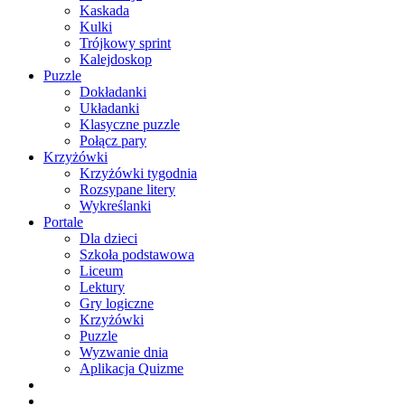
Kaskada
Kulki
Trójkowy sprint
Kalejdoskop
Puzzle
Dokładanki
Układanki
Klasyczne puzzle
Połącz pary
Krzyżówki
Krzyżówki tygodnia
Rozsypane litery
Wykreślanki
Portale
Dla dzieci
Szkoła podstawowa
Liceum
Lektury
Gry logiczne
Krzyżówki
Puzzle
Wyzwanie dnia
Aplikacja Quizme