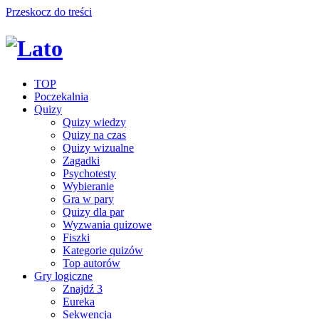
Przeskocz do treści
TOP
Poczekalnia
Quizy
Quizy wiedzy
Quizy na czas
Quizy wizualne
Zagadki
Psychotesty
Wybieranie
Gra w pary
Quizy dla par
Wyzwania quizowe
Fiszki
Kategorie quizów
Top autorów
Gry logiczne
Znajdź 3
Eureka
Sekwencja