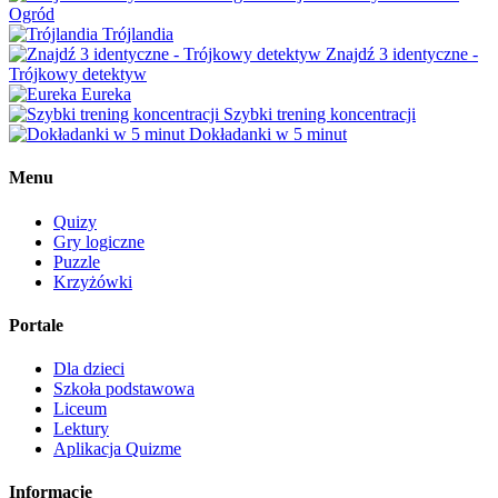
Ogród
Trójlandia
Znajdź 3 identyczne -
Trójkowy detektyw
Eureka
Szybki trening koncentracji
Dokładanki w 5 minut
Menu
Quizy
Gry logiczne
Puzzle
Krzyżówki
Portale
Dla dzieci
Szkoła podstawowa
Liceum
Lektury
Aplikacja Quizme
Informacje