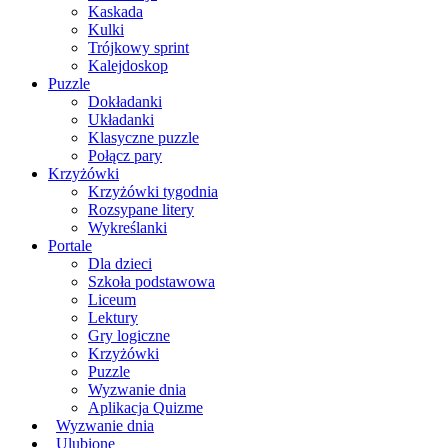
Kaskada
Kulki
Trójkowy sprint
Kalejdoskop
Puzzle
Dokładanki
Układanki
Klasyczne puzzle
Połącz pary
Krzyżówki
Krzyżówki tygodnia
Rozsypane litery
Wykreślanki
Portale
Dla dzieci
Szkoła podstawowa
Liceum
Lektury
Gry logiczne
Krzyżówki
Puzzle
Wyzwanie dnia
Aplikacja Quizme
Wyzwanie dnia
Ulubione