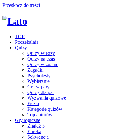
Przeskocz do treści
TOP
Poczekalnia
Quizy
Quizy wiedzy
Quizy na czas
Quizy wizualne
Zagadki
Psychotesty
Wybieranie
Gra w pary
Quizy dla par
Wyzwania quizowe
Fiszki
Kategorie quizów
Top autorów
Gry logiczne
Znajdź 3
Eureka
Sekwencja