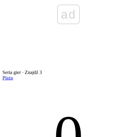
ad
Seria gier · Znajdź 3
Plaża
0