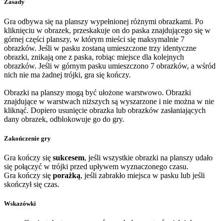
Zasady
Gra odbywa się na planszy wypełnionej różnymi obrazkami. Po
kliknięciu w obrazek, przeskakuje on do paska znajdującego się w
górnej części planszy, w którym mieści się maksymalnie 7
obrazków. Jeśli w pasku zostaną umieszczone trzy identyczne
obrazki, znikają one z paska, robiąc miejsce dla kolejnych
obrazków. Jeśli w górnym pasku umieszczono 7 obrazków, a wśród
nich nie ma żadnej trójki, gra się kończy.
Obrazki na planszy mogą być ułożone warstwowo. Obrazki
znajdujące w warstwach niższych są wyszarzone i nie można w nie
kliknąć. Dopiero usunięcie obrazka lub obrazków zasłaniających
dany obrazek, odblokowuje go do gry.
Zakończenie gry
Gra kończy się
sukcesem
, jeśli wszystkie obrazki na planszy udało
się połączyć w trójki przed upływem wyznaczonego czasu.
Gra kończy się
porażką
, jeśli zabrakło miejsca w pasku lub jeśli
skończył się czas.
Wskazówki