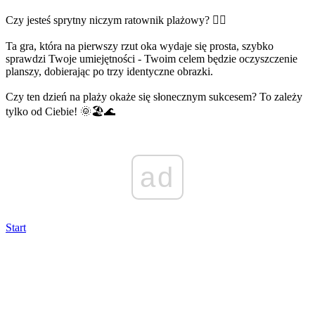
Czy jesteś sprytny niczym ratownik plażowy? 🏄‍♂️
Ta gra, która na pierwszy rzut oka wydaje się prosta, szybko
sprawdzi Twoje umiejętności - Twoim celem będzie oczyszczenie
planszy, dobierając po trzy identyczne obrazki.
Czy ten dzień na plaży okaże się słonecznym sukcesem? To zależy
tylko od Ciebie! 🌞🏖️🌊
ad
Start