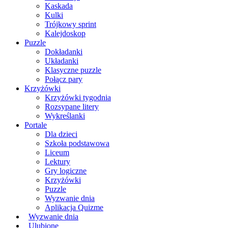
Kaskada
Kulki
Trójkowy sprint
Kalejdoskop
Puzzle
Dokładanki
Układanki
Klasyczne puzzle
Połącz pary
Krzyżówki
Krzyżówki tygodnia
Rozsypane litery
Wykreślanki
Portale
Dla dzieci
Szkoła podstawowa
Liceum
Lektury
Gry logiczne
Krzyżówki
Puzzle
Wyzwanie dnia
Aplikacja Quizme
Wyzwanie dnia
Ulubione