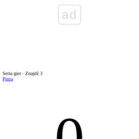
ad
Seria gier · Znajdź 3
Plaża
0