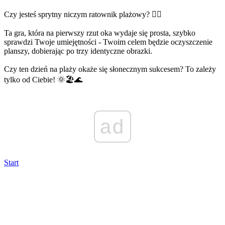
Czy jesteś sprytny niczym ratownik plażowy? 🏄‍♂️
Ta gra, która na pierwszy rzut oka wydaje się prosta, szybko
sprawdzi Twoje umiejętności - Twoim celem będzie oczyszczenie
planszy, dobierając po trzy identyczne obrazki.
Czy ten dzień na plaży okaże się słonecznym sukcesem? To zależy
tylko od Ciebie! 🌞🏖️🌊
ad
Start