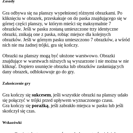
Zasady
Gra odbywa się na planszy wypełnionej różnymi obrazkami. Po
kliknięciu w obrazek, przeskakuje on do paska znajdującego się w
górnej części planszy, w którym mieści się maksymalnie 7
obrazków. Jeśli w pasku zostaną umieszczone trzy identyczne
obrazki, znikają one z paska, robiąc miejsce dla kolejnych
obrazków. Jeśli w górnym pasku umieszczono 7 obrazków, a wśród
nich nie ma żadnej trójki, gra się kończy.
Obrazki na planszy mogą być ułożone warstwowo. Obrazki
znajdujące w warstwach niższych są wyszarzone i nie można w nie
kliknąć. Dopiero usunięcie obrazka lub obrazków zasłaniających
dany obrazek, odblokowuje go do gry.
Zakończenie gry
Gra kończy się
sukcesem
, jeśli wszystkie obrazki na planszy udało
się połączyć w trójki przed upływem wyznaczonego czasu.
Gra kończy się
porażką
, jeśli zabrakło miejsca w pasku lub jeśli
skończył się czas.
Wskazówki