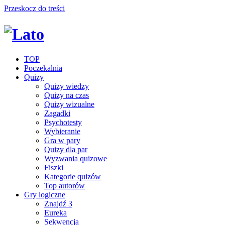
Przeskocz do treści
TOP
Poczekalnia
Quizy
Quizy wiedzy
Quizy na czas
Quizy wizualne
Zagadki
Psychotesty
Wybieranie
Gra w pary
Quizy dla par
Wyzwania quizowe
Fiszki
Kategorie quizów
Top autorów
Gry logiczne
Znajdź 3
Eureka
Sekwencja