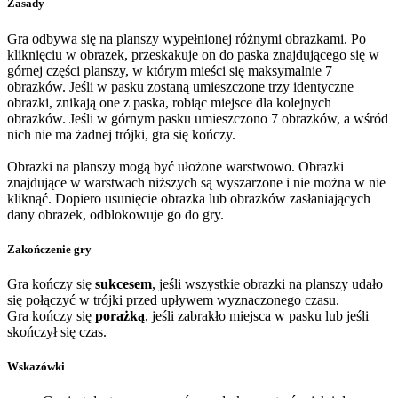
Zasady
Gra odbywa się na planszy wypełnionej różnymi obrazkami. Po
kliknięciu w obrazek, przeskakuje on do paska znajdującego się w
górnej części planszy, w którym mieści się maksymalnie 7
obrazków. Jeśli w pasku zostaną umieszczone trzy identyczne
obrazki, znikają one z paska, robiąc miejsce dla kolejnych
obrazków. Jeśli w górnym pasku umieszczono 7 obrazków, a wśród
nich nie ma żadnej trójki, gra się kończy.
Obrazki na planszy mogą być ułożone warstwowo. Obrazki
znajdujące w warstwach niższych są wyszarzone i nie można w nie
kliknąć. Dopiero usunięcie obrazka lub obrazków zasłaniających
dany obrazek, odblokowuje go do gry.
Zakończenie gry
Gra kończy się
sukcesem
, jeśli wszystkie obrazki na planszy udało
się połączyć w trójki przed upływem wyznaczonego czasu.
Gra kończy się
porażką
, jeśli zabrakło miejsca w pasku lub jeśli
skończył się czas.
Wskazówki