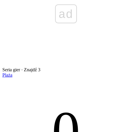
ad
Seria gier · Znajdź 3
Plaża
0