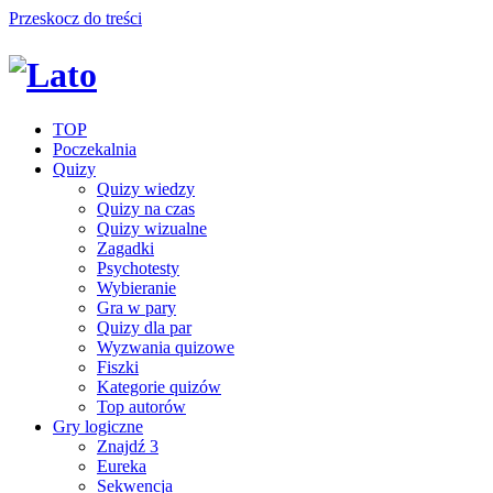
Przeskocz do treści
TOP
Poczekalnia
Quizy
Quizy wiedzy
Quizy na czas
Quizy wizualne
Zagadki
Psychotesty
Wybieranie
Gra w pary
Quizy dla par
Wyzwania quizowe
Fiszki
Kategorie quizów
Top autorów
Gry logiczne
Znajdź 3
Eureka
Sekwencja