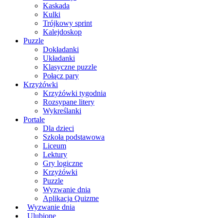
Kaskada
Kulki
Trójkowy sprint
Kalejdoskop
Puzzle
Dokładanki
Układanki
Klasyczne puzzle
Połącz pary
Krzyżówki
Krzyżówki tygodnia
Rozsypane litery
Wykreślanki
Portale
Dla dzieci
Szkoła podstawowa
Liceum
Lektury
Gry logiczne
Krzyżówki
Puzzle
Wyzwanie dnia
Aplikacja Quizme
Wyzwanie dnia
Ulubione