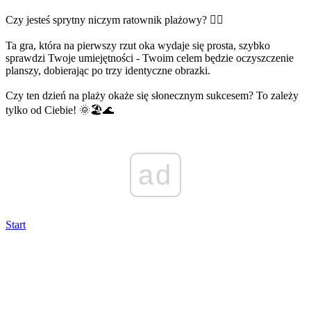
Czy jesteś sprytny niczym ratownik plażowy? 🏄‍♂️
Ta gra, która na pierwszy rzut oka wydaje się prosta, szybko
sprawdzi Twoje umiejętności - Twoim celem będzie oczyszczenie
planszy, dobierając po trzy identyczne obrazki.
Czy ten dzień na plaży okaże się słonecznym sukcesem? To zależy
tylko od Ciebie! 🌞🏖️🌊
ad
Start