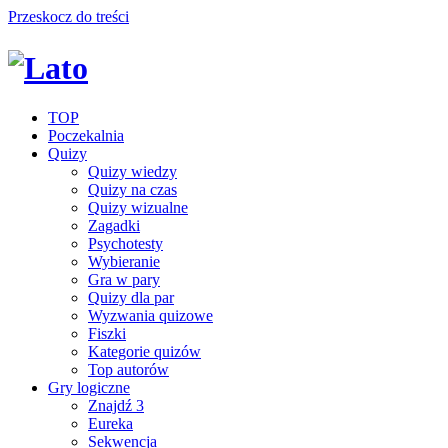
Przeskocz do treści
TOP
Poczekalnia
Quizy
Quizy wiedzy
Quizy na czas
Quizy wizualne
Zagadki
Psychotesty
Wybieranie
Gra w pary
Quizy dla par
Wyzwania quizowe
Fiszki
Kategorie quizów
Top autorów
Gry logiczne
Znajdź 3
Eureka
Sekwencja