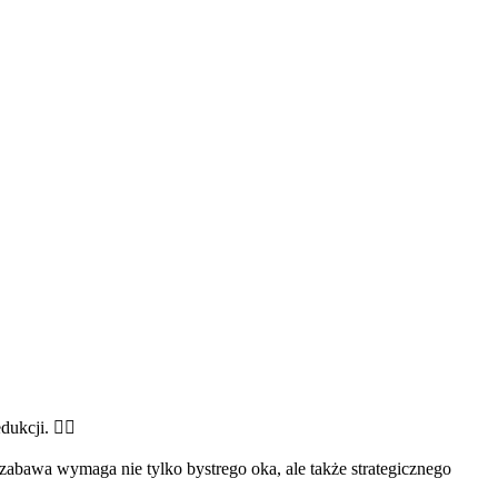
cji. 🕵️‍♂️
zabawa wymaga nie tylko bystrego oka, ale także strategicznego