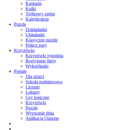
Kaskada
Kulki
Trójkowy sprint
Kalejdoskop
Puzzle
Dokładanki
Układanki
Klasyczne puzzle
Połącz pary
Krzyżówki
Krzyżówki tygodnia
Rozsypane litery
Wykreślanki
Portale
Dla dzieci
Szkoła podstawowa
Liceum
Lektury
Gry logiczne
Krzyżówki
Puzzle
Wyzwanie dnia
Aplikacja Quizme