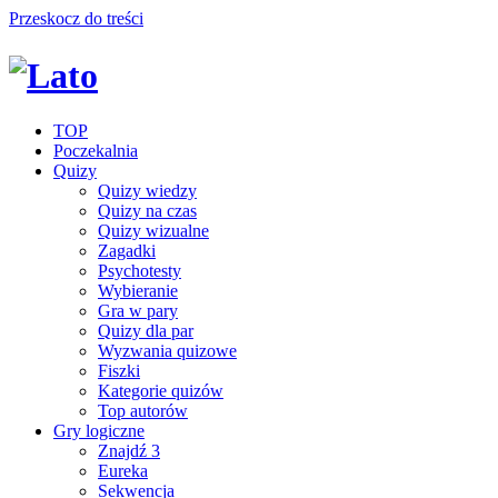
Przeskocz do treści
TOP
Poczekalnia
Quizy
Quizy wiedzy
Quizy na czas
Quizy wizualne
Zagadki
Psychotesty
Wybieranie
Gra w pary
Quizy dla par
Wyzwania quizowe
Fiszki
Kategorie quizów
Top autorów
Gry logiczne
Znajdź 3
Eureka
Sekwencja