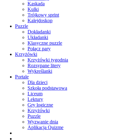
Kaskada
Kulki
Trójkowy sprint
Kalejdoskop
Puzzle
Dokładanki
Układanki
Klasyczne puzzle
Połącz pary
Krzyżówki
Krzyżówki tygodnia
Rozsypane litery
Wykreślanki
Portale
Dla dzieci
Szkoła podstawowa
Liceum
Lektury
Gry logiczne
Krzyżówki
Puzzle
Wyzwanie dnia
Aplikacja Quizme