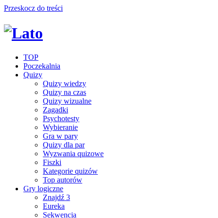
Przeskocz do treści
TOP
Poczekalnia
Quizy
Quizy wiedzy
Quizy na czas
Quizy wizualne
Zagadki
Psychotesty
Wybieranie
Gra w pary
Quizy dla par
Wyzwania quizowe
Fiszki
Kategorie quizów
Top autorów
Gry logiczne
Znajdź 3
Eureka
Sekwencja