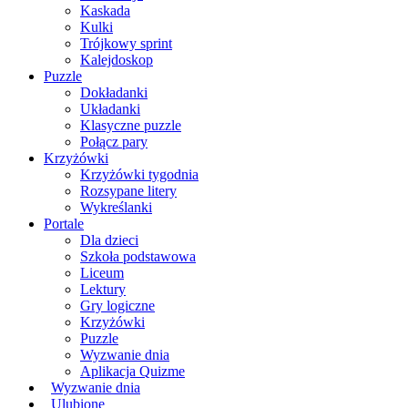
Kaskada
Kulki
Trójkowy sprint
Kalejdoskop
Puzzle
Dokładanki
Układanki
Klasyczne puzzle
Połącz pary
Krzyżówki
Krzyżówki tygodnia
Rozsypane litery
Wykreślanki
Portale
Dla dzieci
Szkoła podstawowa
Liceum
Lektury
Gry logiczne
Krzyżówki
Puzzle
Wyzwanie dnia
Aplikacja Quizme
Wyzwanie dnia
Ulubione