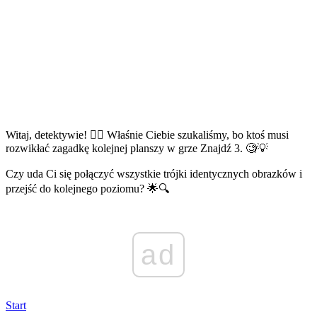
Witaj, detektywie! 🕵️‍♂️ Właśnie Ciebie szukaliśmy, bo ktoś musi
rozwikłać zagadkę kolejnej planszy w grze Znajdź 3. 🧐💡
Czy uda Ci się połączyć wszystkie trójki identycznych obrazków i
przejść do kolejnego poziomu? 🌟🔍
ad
Start