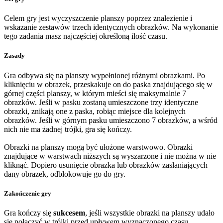
Celem gry jest wyczyszczenie planszy poprzez znalezienie i
wskazanie zestawów trzech identycznych obrazków. Na wykonanie
tego zadania masz najczęściej określoną ilość czasu.
Zasady
Gra odbywa się na planszy wypełnionej różnymi obrazkami. Po
kliknięciu w obrazek, przeskakuje on do paska znajdującego się w
górnej części planszy, w którym mieści się maksymalnie 7
obrazków. Jeśli w pasku zostaną umieszczone trzy identyczne
obrazki, znikają one z paska, robiąc miejsce dla kolejnych
obrazków. Jeśli w górnym pasku umieszczono 7 obrazków, a wśród
nich nie ma żadnej trójki, gra się kończy.
Obrazki na planszy mogą być ułożone warstwowo. Obrazki
znajdujące w warstwach niższych są wyszarzone i nie można w nie
kliknąć. Dopiero usunięcie obrazka lub obrazków zasłaniających
dany obrazek, odblokowuje go do gry.
Zakończenie gry
Gra kończy się
sukcesem
, jeśli wszystkie obrazki na planszy udało
się połączyć w trójki przed upływem wyznaczonego czasu.