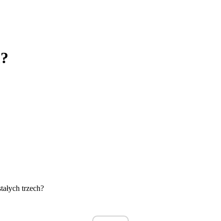
m?
tałych trzech?