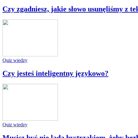
Czy zgadniesz, jakie słowo usunęliśmy z t
Quiz wiedzy
Czy jesteś inteligentny językowo?
Quiz wiedzy
Musisz być nie lada bystrzakiem, żeby bezb