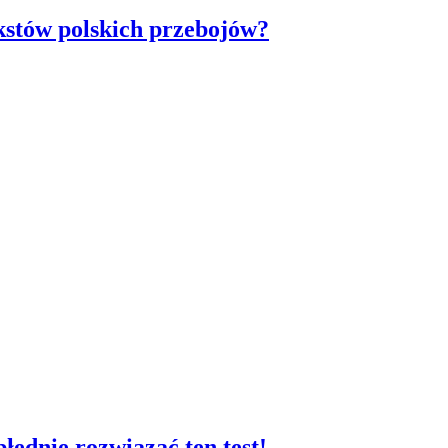
ekstów polskich przebojów?
łędnie rozwiązać ten test!