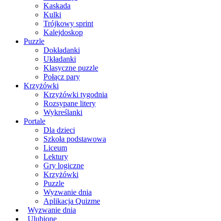
Kaskada
Kulki
Trójkowy sprint
Kalejdoskop
Puzzle
Dokładanki
Układanki
Klasyczne puzzle
Połącz pary
Krzyżówki
Krzyżówki tygodnia
Rozsypane litery
Wykreślanki
Portale
Dla dzieci
Szkoła podstawowa
Liceum
Lektury
Gry logiczne
Krzyżówki
Puzzle
Wyzwanie dnia
Aplikacja Quizme
Wyzwanie dnia
Ulubione