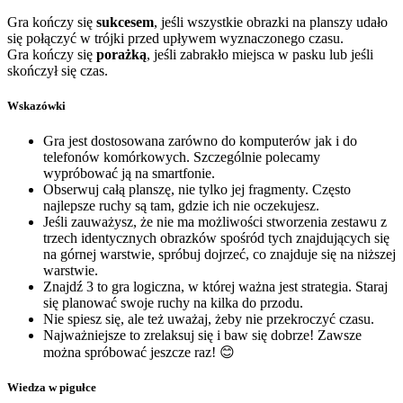
Gra kończy się
sukcesem
, jeśli wszystkie obrazki na planszy udało
się połączyć w trójki przed upływem wyznaczonego czasu.
Gra kończy się
porażką
, jeśli zabrakło miejsca w pasku lub jeśli
skończył się czas.
Wskazówki
Gra jest dostosowana zarówno do komputerów jak i do
telefonów komórkowych. Szczególnie polecamy
wypróbować ją na smartfonie.
Obserwuj całą planszę, nie tylko jej fragmenty. Często
najlepsze ruchy są tam, gdzie ich nie oczekujesz.
Jeśli zauważysz, że nie ma możliwości stworzenia zestawu z
trzech identycznych obrazków spośród tych znajdujących się
na górnej warstwie, spróbuj dojrzeć, co znajduje się na niższej
warstwie.
Znajdź 3 to gra logiczna, w której ważna jest strategia. Staraj
się planować swoje ruchy na kilka do przodu.
Nie spiesz się, ale też uważaj, żeby nie przekroczyć czasu.
Najważniejsze to zrelaksuj się i baw się dobrze! Zawsze
można spróbować jeszcze raz! 😊
Wiedza w pigułce