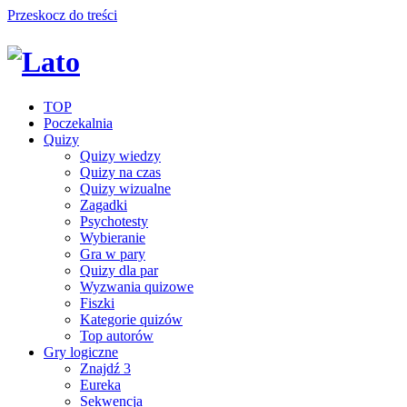
Przeskocz do treści
TOP
Poczekalnia
Quizy
Quizy wiedzy
Quizy na czas
Quizy wizualne
Zagadki
Psychotesty
Wybieranie
Gra w pary
Quizy dla par
Wyzwania quizowe
Fiszki
Kategorie quizów
Top autorów
Gry logiczne
Znajdź 3
Eureka
Sekwencja