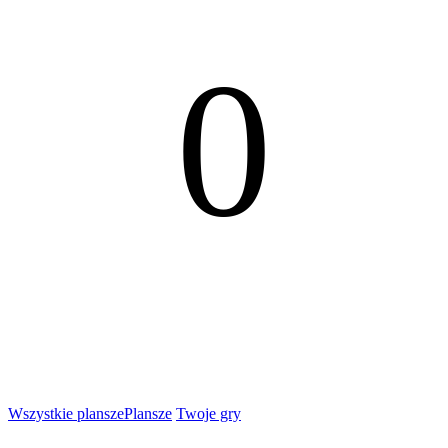
0
Wszystkie plansze
Plansze
Twoje gry