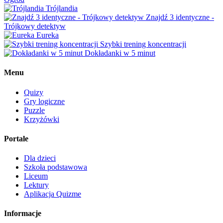
Trójlandia
Znajdź 3 identyczne -
Trójkowy detektyw
Eureka
Szybki trening koncentracji
Dokładanki w 5 minut
Menu
Quizy
Gry logiczne
Puzzle
Krzyżówki
Portale
Dla dzieci
Szkoła podstawowa
Liceum
Lektury
Aplikacja Quizme
Informacje