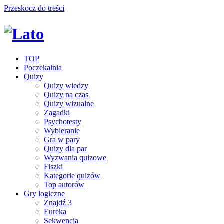
Przeskocz do treści
TOP
Poczekalnia
Quizy
Quizy wiedzy
Quizy na czas
Quizy wizualne
Zagadki
Psychotesty
Wybieranie
Gra w pary
Quizy dla par
Wyzwania quizowe
Fiszki
Kategorie quizów
Top autorów
Gry logiczne
Znajdź 3
Eureka
Sekwencja