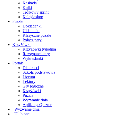
Kaskada
Kulki
Trójkowy sprint
Kalejdoskop
Puzzle
Dokładanki
Układanki
Klasyczne puzzle
Połącz pary
Krzyżówki
Krzyżówki tygodnia
Rozsypane litery
Wykreślanki
Portale
Dla dzieci
Szkoła podstawowa
Liceum
Lektury
Gry logiczne
Krzyżówki
Puzzle
Wyzwanie dnia
Aplikacja Quizme
Wyzwanie dnia
Ulubione