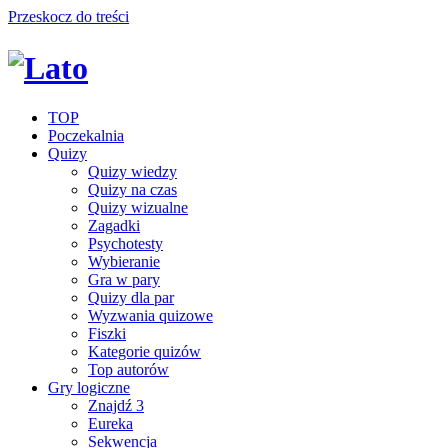
Przeskocz do treści
TOP
Poczekalnia
Quizy
Quizy wiedzy
Quizy na czas
Quizy wizualne
Zagadki
Psychotesty
Wybieranie
Gra w pary
Quizy dla par
Wyzwania quizowe
Fiszki
Kategorie quizów
Top autorów
Gry logiczne
Znajdź 3
Eureka
Sekwencja