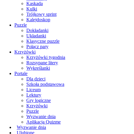
Kaskada
Kulki
Trójkowy sprint
Kalejdoskop
Puzzle
Dokładanki
Układanki
Klasyczne puzzle
Połącz pary
Krzyżówki
Krzyżówki tygodnia
Rozsypane litery
Wykreślanki
Portale
Dla dzieci
Szkoła podstawowa
Liceum
Lektury
Gry logiczne
Krzyżówki
Puzzle
Wyzwanie dnia
Aplikacja Quizme
Wyzwanie dnia
Ulubione