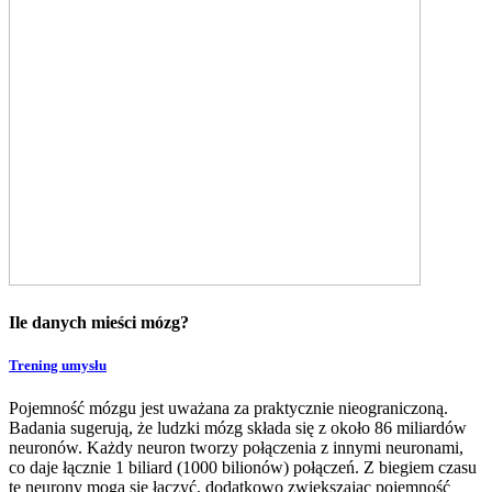
Ile danych mieści mózg?
Trening umysłu
Pojemność mózgu jest uważana za praktycznie nieograniczoną.
Badania sugerują, że ludzki mózg składa się z około 86 miliardów
neuronów. Każdy neuron tworzy połączenia z innymi neuronami,
co daje łącznie 1 biliard (1000 bilionów) połączeń. Z biegiem czasu
te neurony mogą się łączyć, dodatkowo zwiększając pojemność