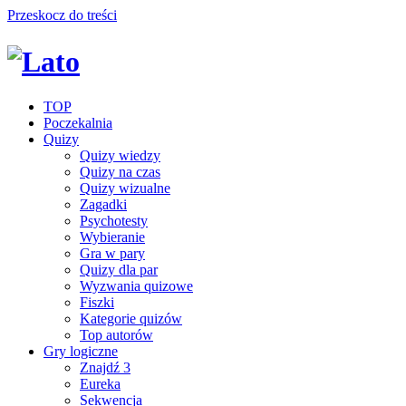
Przeskocz do treści
TOP
Poczekalnia
Quizy
Quizy wiedzy
Quizy na czas
Quizy wizualne
Zagadki
Psychotesty
Wybieranie
Gra w pary
Quizy dla par
Wyzwania quizowe
Fiszki
Kategorie quizów
Top autorów
Gry logiczne
Znajdź 3
Eureka
Sekwencja