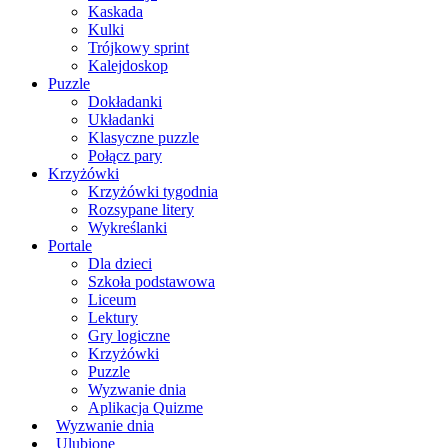
Kaskada
Kulki
Trójkowy sprint
Kalejdoskop
Puzzle
Dokładanki
Układanki
Klasyczne puzzle
Połącz pary
Krzyżówki
Krzyżówki tygodnia
Rozsypane litery
Wykreślanki
Portale
Dla dzieci
Szkoła podstawowa
Liceum
Lektury
Gry logiczne
Krzyżówki
Puzzle
Wyzwanie dnia
Aplikacja Quizme
Wyzwanie dnia
Ulubione