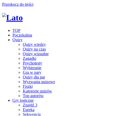
Przeskocz do treści
TOP
Poczekalnia
Quizy
Quizy wiedzy
Quizy na czas
Quizy wizualne
Zagadki
Psychotesty
Wybieranie
Gra w pary
Quizy dla par
Wyzwania quizowe
Fiszki
Kategorie quizów
Top autorów
Gry logiczne
Znajdź 3
Eureka
Sekwencja