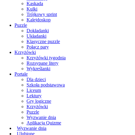
Kaskada
Kulki
Trójkowy sprint
Kalejdoskop
Puzzle
Dokładanki
Układanki
Klasyczne puzzle
Połącz pary
Krzyżówki
Krzyżówki tygodnia
Rozsypane litery
Wykreślanki
Portale
Dla dzieci
Szkoła podstawowa
Liceum
Lektury
Gry logiczne
Krzyżówki
Puzzle
Wyzwanie dnia
Aplikacja Quizme
Wyzwanie dnia
Ulubione