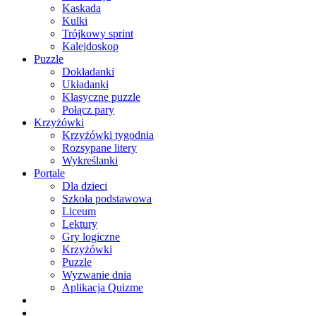
Kaskada
Kulki
Trójkowy sprint
Kalejdoskop
Puzzle
Dokładanki
Układanki
Klasyczne puzzle
Połącz pary
Krzyżówki
Krzyżówki tygodnia
Rozsypane litery
Wykreślanki
Portale
Dla dzieci
Szkoła podstawowa
Liceum
Lektury
Gry logiczne
Krzyżówki
Puzzle
Wyzwanie dnia
Aplikacja Quizme