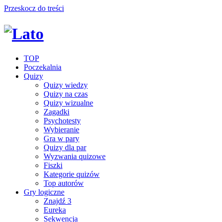
Przeskocz do treści
TOP
Poczekalnia
Quizy
Quizy wiedzy
Quizy na czas
Quizy wizualne
Zagadki
Psychotesty
Wybieranie
Gra w pary
Quizy dla par
Wyzwania quizowe
Fiszki
Kategorie quizów
Top autorów
Gry logiczne
Znajdź 3
Eureka
Sekwencja