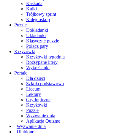
Kaskada
Kulki
Trójkowy sprint
Kalejdoskop
Puzzle
Dokładanki
Układanki
Klasyczne puzzle
Połącz pary
Krzyżówki
Krzyżówki tygodnia
Rozsypane litery
Wykreślanki
Portale
Dla dzieci
Szkoła podstawowa
Liceum
Lektury
Gry logiczne
Krzyżówki
Puzzle
Wyzwanie dnia
Aplikacja Quizme
Wyzwanie dnia
Ulubione