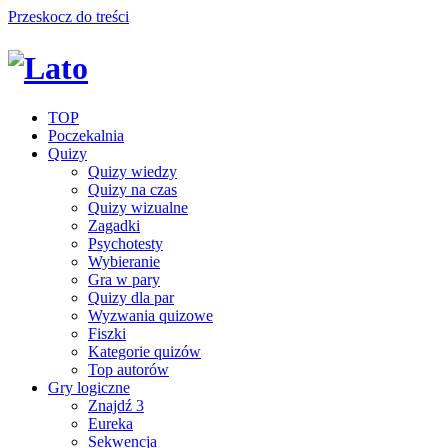
Przeskocz do treści
TOP
Poczekalnia
Quizy
Quizy wiedzy
Quizy na czas
Quizy wizualne
Zagadki
Psychotesty
Wybieranie
Gra w pary
Quizy dla par
Wyzwania quizowe
Fiszki
Kategorie quizów
Top autorów
Gry logiczne
Znajdź 3
Eureka
Sekwencja