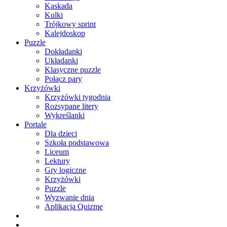
Kaskada
Kulki
Trójkowy sprint
Kalejdoskop
Puzzle
Dokładanki
Układanki
Klasyczne puzzle
Połącz pary
Krzyżówki
Krzyżówki tygodnia
Rozsypane litery
Wykreślanki
Portale
Dla dzieci
Szkoła podstawowa
Liceum
Lektury
Gry logiczne
Krzyżówki
Puzzle
Wyzwanie dnia
Aplikacja Quizme