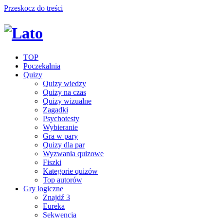
Przeskocz do treści
TOP
Poczekalnia
Quizy
Quizy wiedzy
Quizy na czas
Quizy wizualne
Zagadki
Psychotesty
Wybieranie
Gra w pary
Quizy dla par
Wyzwania quizowe
Fiszki
Kategorie quizów
Top autorów
Gry logiczne
Znajdź 3
Eureka
Sekwencja