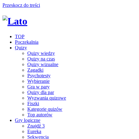
Przeskocz do treści
TOP
Poczekalnia
Quizy
Quizy wiedzy
Quizy na czas
Quizy wizualne
Zagadki
Psychotesty
Wybieranie
Gra w pary
Quizy dla par
Wyzwania quizowe
Fiszki
Kategorie quizów
Top autorów
Gry logiczne
Znajdź 3
Eureka
Sekwencja