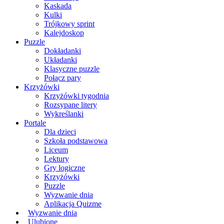
Kaskada
Kulki
Trójkowy sprint
Kalejdoskop
Puzzle
Dokładanki
Układanki
Klasyczne puzzle
Połącz pary
Krzyżówki
Krzyżówki tygodnia
Rozsypane litery
Wykreślanki
Portale
Dla dzieci
Szkoła podstawowa
Liceum
Lektury
Gry logiczne
Krzyżówki
Puzzle
Wyzwanie dnia
Aplikacja Quizme
Wyzwanie dnia
Ulubione