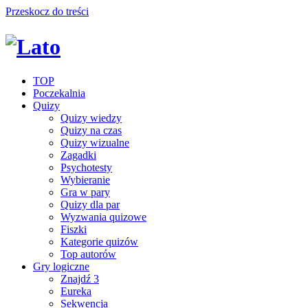
Przeskocz do treści
TOP
Poczekalnia
Quizy
Quizy wiedzy
Quizy na czas
Quizy wizualne
Zagadki
Psychotesty
Wybieranie
Gra w pary
Quizy dla par
Wyzwania quizowe
Fiszki
Kategorie quizów
Top autorów
Gry logiczne
Znajdź 3
Eureka
Sekwencja