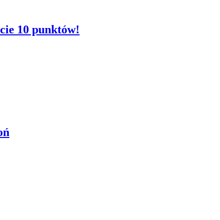
ycie 10 punktów!
oń