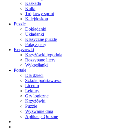
Kaskada
Kulki
Trójkowy sprint
Kalejdoskop
Puzzle
Dokładanki
Układanki
Klasyczne puzzle
Połącz pary
Krzyżówki
Krzyżówki tygodnia
Rozsypane litery
Wykreślanki
Portale
Dla dzieci
Szkoła podstawowa
Liceum
Lektury
Gry logiczne
Krzyżówki
Puzzle
Wyzwanie dnia
Aplikacja Quizme