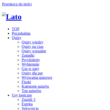
Przeskocz do treści
TOP
Poczekalnia
Quizy
Quizy wiedzy
Quizy na czas
Quizy wizualne
Zagadki
Psychotesty
Wybieranie
Gra w pary
Quizy dla par
Wyzwania quizowe
Fiszki
Kategorie quizów
Top autorów
Gry logiczne
Znajdź 3
Eureka
Sekwencja