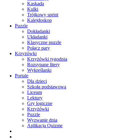
Kaskada
Kulki
Trójkowy sprint
Kalejdoskop
Puzzle
Dokładanki
Układanki
Klasyczne puzzle
Połącz pary
Krzyżówki
Krzyżówki tygodnia
Rozsypane litery
Wykreślanki
Portale
Dla dzieci
Szkoła podstawowa
Liceum
Lektury
Gry logiczne
Krzyżówki
Puzzle
Wyzwanie dnia
Aplikacja Quizme