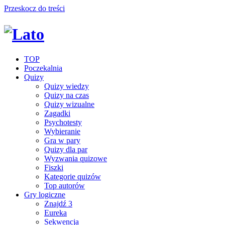
Przeskocz do treści
TOP
Poczekalnia
Quizy
Quizy wiedzy
Quizy na czas
Quizy wizualne
Zagadki
Psychotesty
Wybieranie
Gra w pary
Quizy dla par
Wyzwania quizowe
Fiszki
Kategorie quizów
Top autorów
Gry logiczne
Znajdź 3
Eureka
Sekwencja