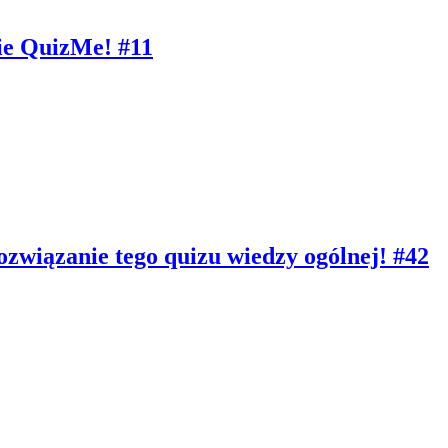
ie QuizMe! #11
ozwiązanie tego quizu wiedzy ogólnej! #42