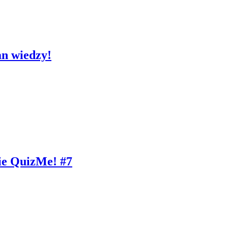
an wiedzy!
ie QuizMe! #7