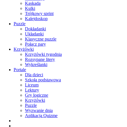
Kaskada
Kulki
Trójkowy sprint
Kalejdoskop
Puzzle
Dokładanki
Układanki
Klasyczne puzzle
Połącz pary
Krzyżówki
Krzyżówki tygodnia
Rozsypane litery
Wykreślanki
Portale
Dla dzieci
Szkoła podstawowa
Liceum
Lektury
Gry logiczne
Krzyżówki
Puzzle
Wyzwanie dnia
Aplikacja Quizme