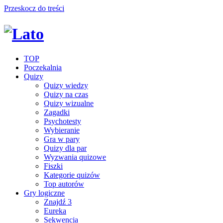
Przeskocz do treści
TOP
Poczekalnia
Quizy
Quizy wiedzy
Quizy na czas
Quizy wizualne
Zagadki
Psychotesty
Wybieranie
Gra w pary
Quizy dla par
Wyzwania quizowe
Fiszki
Kategorie quizów
Top autorów
Gry logiczne
Znajdź 3
Eureka
Sekwencja