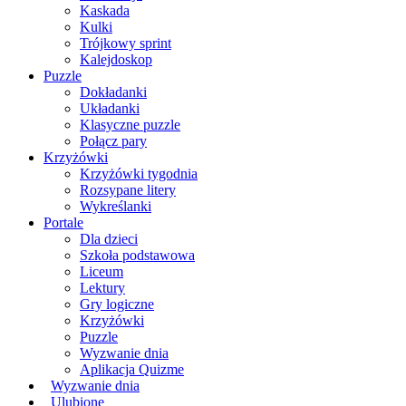
Kaskada
Kulki
Trójkowy sprint
Kalejdoskop
Puzzle
Dokładanki
Układanki
Klasyczne puzzle
Połącz pary
Krzyżówki
Krzyżówki tygodnia
Rozsypane litery
Wykreślanki
Portale
Dla dzieci
Szkoła podstawowa
Liceum
Lektury
Gry logiczne
Krzyżówki
Puzzle
Wyzwanie dnia
Aplikacja Quizme
Wyzwanie dnia
Ulubione