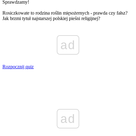
Sprawdzamy!
Rosiczkowate to rodzina roślin mięsożernych - prawda czy fałsz?
Jak brzmi tytuł najstarszej polskiej pieśni religijnej?
ad
Rozpocznij quiz
ad