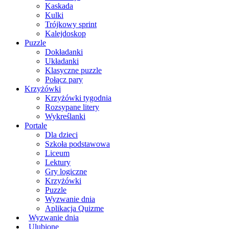
Kaskada
Kulki
Trójkowy sprint
Kalejdoskop
Puzzle
Dokładanki
Układanki
Klasyczne puzzle
Połącz pary
Krzyżówki
Krzyżówki tygodnia
Rozsypane litery
Wykreślanki
Portale
Dla dzieci
Szkoła podstawowa
Liceum
Lektury
Gry logiczne
Krzyżówki
Puzzle
Wyzwanie dnia
Aplikacja Quizme
Wyzwanie dnia
Ulubione