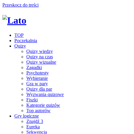
Przeskocz do treści
TOP
Poczekalnia
Quizy
Quizy wiedzy
Quizy na czas
Quizy wizualne
Zagadki
Psychotesty
Wybieranie
Gra w pary
Quizy dla par
Wyzwania quizowe
Fiszki
Kategorie quizów
Top autorów
Gry logiczne
Znajdź 3
Eureka
Sekwencja