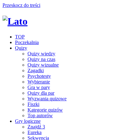
Przeskocz do treści
TOP
Poczekalnia
Quizy
Quizy wiedzy
Quizy na czas
Quizy wizualne
Zagadki
Psychotesty
Wybieranie
Gra w pary
Quizy dla par
Wyzwania quizowe
Fiszki
Kategorie quizów
Top autorów
Gry logiczne
Znajdź 3
Eureka
Sekwencja