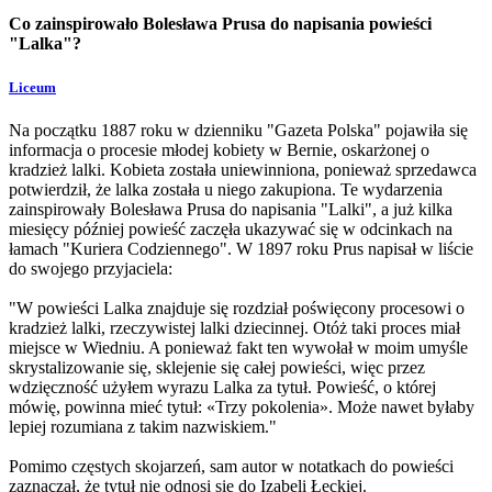
Co zainspirowało Bolesława Prusa do napisania powieści
"Lalka"?
Liceum
Na początku 1887 roku w dzienniku "Gazeta Polska" pojawiła się
informacja o procesie młodej kobiety w Bernie, oskarżonej o
kradzież lalki. Kobieta została uniewinniona, ponieważ sprzedawca
potwierdził, że lalka została u niego zakupiona. Te wydarzenia
zainspirowały Bolesława Prusa do napisania "Lalki", a już kilka
miesięcy później powieść zaczęła ukazywać się w odcinkach na
łamach "Kuriera Codziennego". W 1897 roku Prus napisał w liście
do swojego przyjaciela:
"W powieści Lalka znajduje się rozdział poświęcony procesowi o
kradzież lalki, rzeczywistej lalki dziecinnej. Otóż taki proces miał
miejsce w Wiedniu. A ponieważ fakt ten wywołał w moim umyśle
skrystalizowanie się, sklejenie się całej powieści, więc przez
wdzięczność użyłem wyrazu Lalka za tytuł. Powieść, o której
mówię, powinna mieć tytuł: «Trzy pokolenia». Może nawet byłaby
lepiej rozumiana z takim nazwiskiem."
Pomimo częstych skojarzeń, sam autor w notatkach do powieści
zaznaczał, że tytuł nie odnosi się do Izabeli Łęckiej.