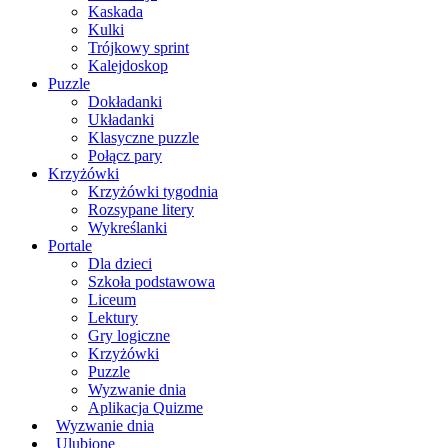
Kaskada
Kulki
Trójkowy sprint
Kalejdoskop
Puzzle
Dokładanki
Układanki
Klasyczne puzzle
Połącz pary
Krzyżówki
Krzyżówki tygodnia
Rozsypane litery
Wykreślanki
Portale
Dla dzieci
Szkoła podstawowa
Liceum
Lektury
Gry logiczne
Krzyżówki
Puzzle
Wyzwanie dnia
Aplikacja Quizme
Wyzwanie dnia
Ulubione