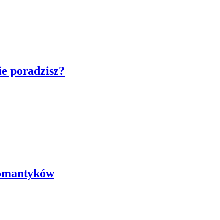
ie poradzisz?
 romantyków