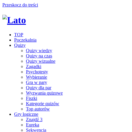
Przeskocz do treści
TOP
Poczekalnia
Quizy
Quizy wiedzy
Quizy na czas
Quizy wizualne
Zagadki
Psychotesty
Wybieranie
Gra w pary
Quizy dla par
Wyzwania quizowe
Fiszki
Kategorie quizów
Top autorów
Gry logiczne
Znajdź 3
Eureka
Sekwencja