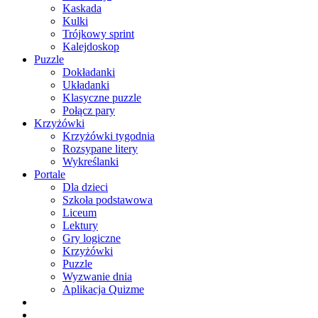
Kaskada
Kulki
Trójkowy sprint
Kalejdoskop
Puzzle
Dokładanki
Układanki
Klasyczne puzzle
Połącz pary
Krzyżówki
Krzyżówki tygodnia
Rozsypane litery
Wykreślanki
Portale
Dla dzieci
Szkoła podstawowa
Liceum
Lektury
Gry logiczne
Krzyżówki
Puzzle
Wyzwanie dnia
Aplikacja Quizme