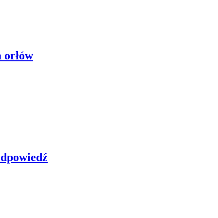
a orłów
 odpowiedź