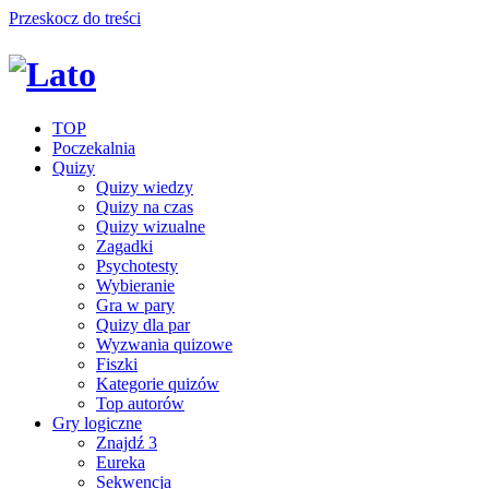
Przeskocz do treści
TOP
Poczekalnia
Quizy
Quizy wiedzy
Quizy na czas
Quizy wizualne
Zagadki
Psychotesty
Wybieranie
Gra w pary
Quizy dla par
Wyzwania quizowe
Fiszki
Kategorie quizów
Top autorów
Gry logiczne
Znajdź 3
Eureka
Sekwencja