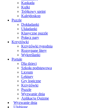
Kaskada
Kulki
Trójkowy sprint
Kalejdoskop
Puzzle
Dokładanki
Układanki
Klasyczne puzzle
Połącz pary
Krzyżówki
Krzyżówki tygodnia
Rozsypane litery
Wykreślanki
Portale
Dla dzieci
Szkoła podstawowa
Liceum
Lektury
Gry logiczne
Krzyżówki
Puzzle
Wyzwanie dnia
Aplikacja Quizme
Wyzwanie dnia
Ulubione