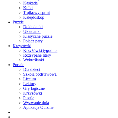
Kaskada
Kulki
Trójkowy sprint
Kalejdoskop
Puzzle
Dokładanki
Układanki
Klasyczne puzzle
Połącz pary
Krzyżówki
Krzyżówki tygodnia
Rozsypane litery
Wykreślanki
Portale
Dla dzieci
Szkoła podstawowa
Liceum
Lektury
Gry logiczne
Krzyżówki
Puzzle
Wyzwanie dnia
Aplikacja Quizme