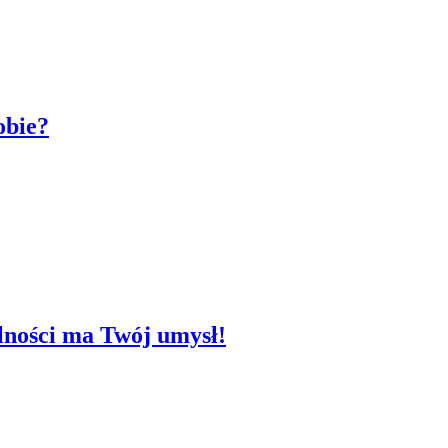
obie?
olności ma Twój umysł!