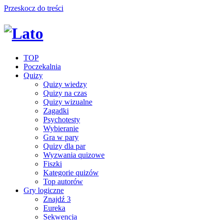
Przeskocz do treści
TOP
Poczekalnia
Quizy
Quizy wiedzy
Quizy na czas
Quizy wizualne
Zagadki
Psychotesty
Wybieranie
Gra w pary
Quizy dla par
Wyzwania quizowe
Fiszki
Kategorie quizów
Top autorów
Gry logiczne
Znajdź 3
Eureka
Sekwencja