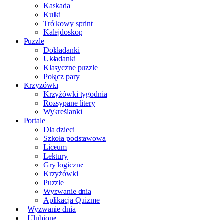
Kaskada
Kulki
Trójkowy sprint
Kalejdoskop
Puzzle
Dokładanki
Układanki
Klasyczne puzzle
Połącz pary
Krzyżówki
Krzyżówki tygodnia
Rozsypane litery
Wykreślanki
Portale
Dla dzieci
Szkoła podstawowa
Liceum
Lektury
Gry logiczne
Krzyżówki
Puzzle
Wyzwanie dnia
Aplikacja Quizme
Wyzwanie dnia
Ulubione