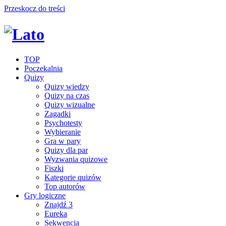
Przeskocz do treści
TOP
Poczekalnia
Quizy
Quizy wiedzy
Quizy na czas
Quizy wizualne
Zagadki
Psychotesty
Wybieranie
Gra w pary
Quizy dla par
Wyzwania quizowe
Fiszki
Kategorie quizów
Top autorów
Gry logiczne
Znajdź 3
Eureka
Sekwencja