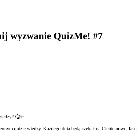
mij wyzwanie QuizMe! #7
 wiedzy? 🤔✨
nnym quizie wiedzy. Każdego dnia będą czekać na Ciebie nowe, fascy