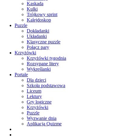
Kaskada
Kulki
Trójkowy sprint
Kalejdoskop
Puzzle
Dokładanki
Układanki
Klasyczne puzzle
Połącz pary
Krzyżówki
Krzyżówki tygodnia
Rozsypane litery
Wykreślanki
Portale
Dla dzieci
Szkoła podstawowa
Liceum
Lektury
Gry logiczne
Krzyżówki
Puzzle
Wyzwanie dnia
Aplikacja Quizme