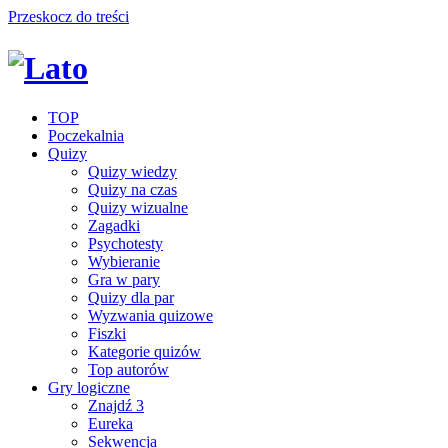
Przeskocz do treści
TOP
Poczekalnia
Quizy
Quizy wiedzy
Quizy na czas
Quizy wizualne
Zagadki
Psychotesty
Wybieranie
Gra w pary
Quizy dla par
Wyzwania quizowe
Fiszki
Kategorie quizów
Top autorów
Gry logiczne
Znajdź 3
Eureka
Sekwencja