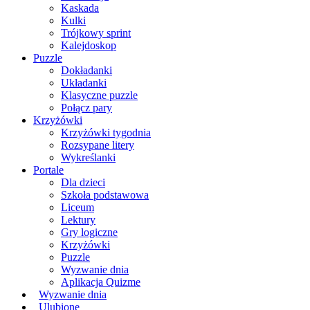
Kaskada
Kulki
Trójkowy sprint
Kalejdoskop
Puzzle
Dokładanki
Układanki
Klasyczne puzzle
Połącz pary
Krzyżówki
Krzyżówki tygodnia
Rozsypane litery
Wykreślanki
Portale
Dla dzieci
Szkoła podstawowa
Liceum
Lektury
Gry logiczne
Krzyżówki
Puzzle
Wyzwanie dnia
Aplikacja Quizme
Wyzwanie dnia
Ulubione