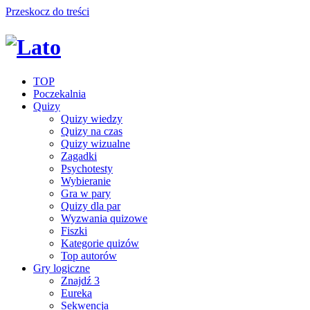
Przeskocz do treści
TOP
Poczekalnia
Quizy
Quizy wiedzy
Quizy na czas
Quizy wizualne
Zagadki
Psychotesty
Wybieranie
Gra w pary
Quizy dla par
Wyzwania quizowe
Fiszki
Kategorie quizów
Top autorów
Gry logiczne
Znajdź 3
Eureka
Sekwencja