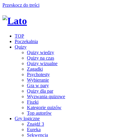
Przeskocz do treści
TOP
Poczekalnia
Quizy
Quizy wiedzy
Quizy na czas
Quizy wizualne
Zagadki
Psychotesty
Wybieranie
Gra w pary
Quizy dla par
Wyzwania quizowe
Fiszki
Kategorie quizów
Top autorów
Gry logiczne
Znajdź 3
Eureka
Sekwencja