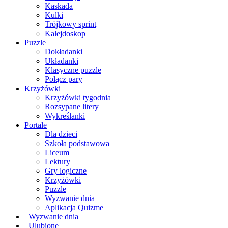
Kaskada
Kulki
Trójkowy sprint
Kalejdoskop
Puzzle
Dokładanki
Układanki
Klasyczne puzzle
Połącz pary
Krzyżówki
Krzyżówki tygodnia
Rozsypane litery
Wykreślanki
Portale
Dla dzieci
Szkoła podstawowa
Liceum
Lektury
Gry logiczne
Krzyżówki
Puzzle
Wyzwanie dnia
Aplikacja Quizme
Wyzwanie dnia
Ulubione