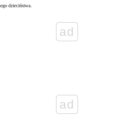
ego dzieciństwa.
ad
ad