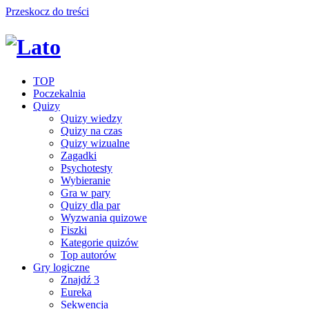
Przeskocz do treści
TOP
Poczekalnia
Quizy
Quizy wiedzy
Quizy na czas
Quizy wizualne
Zagadki
Psychotesty
Wybieranie
Gra w pary
Quizy dla par
Wyzwania quizowe
Fiszki
Kategorie quizów
Top autorów
Gry logiczne
Znajdź 3
Eureka
Sekwencja