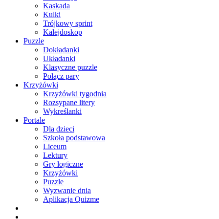
Kaskada
Kulki
Trójkowy sprint
Kalejdoskop
Puzzle
Dokładanki
Układanki
Klasyczne puzzle
Połącz pary
Krzyżówki
Krzyżówki tygodnia
Rozsypane litery
Wykreślanki
Portale
Dla dzieci
Szkoła podstawowa
Liceum
Lektury
Gry logiczne
Krzyżówki
Puzzle
Wyzwanie dnia
Aplikacja Quizme