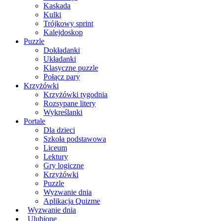
Kaskada
Kulki
Trójkowy sprint
Kalejdoskop
Puzzle
Dokładanki
Układanki
Klasyczne puzzle
Połącz pary
Krzyżówki
Krzyżówki tygodnia
Rozsypane litery
Wykreślanki
Portale
Dla dzieci
Szkoła podstawowa
Liceum
Lektury
Gry logiczne
Krzyżówki
Puzzle
Wyzwanie dnia
Aplikacja Quizme
Wyzwanie dnia
Ulubione