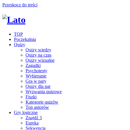
Przeskocz do treści
TOP
Poczekalnia
Quizy
Quizy wiedzy
Quizy na czas
Quizy wizualne
Zagadki
Psychotesty
Wybieranie
Gra w pary
Quizy dla par
Wyzwania quizowe
Fiszki
Kategorie quizów
Top autorów
Gry logiczne
Znajdź 3
Eureka
Sekwencja