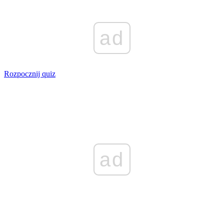
ad
Rozpocznij quiz
ad