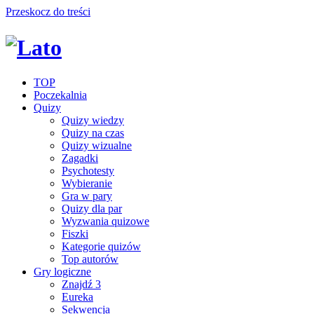
Przeskocz do treści
TOP
Poczekalnia
Quizy
Quizy wiedzy
Quizy na czas
Quizy wizualne
Zagadki
Psychotesty
Wybieranie
Gra w pary
Quizy dla par
Wyzwania quizowe
Fiszki
Kategorie quizów
Top autorów
Gry logiczne
Znajdź 3
Eureka
Sekwencja