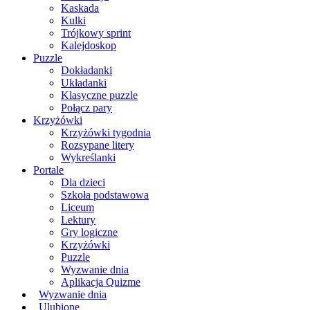
Kaskada
Kulki
Trójkowy sprint
Kalejdoskop
Puzzle
Dokładanki
Układanki
Klasyczne puzzle
Połącz pary
Krzyżówki
Krzyżówki tygodnia
Rozsypane litery
Wykreślanki
Portale
Dla dzieci
Szkoła podstawowa
Liceum
Lektury
Gry logiczne
Krzyżówki
Puzzle
Wyzwanie dnia
Aplikacja Quizme
Wyzwanie dnia
Ulubione