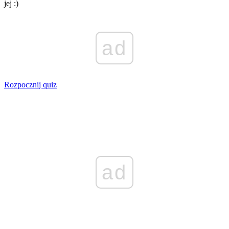
jej :)
ad
Rozpocznij quiz
ad