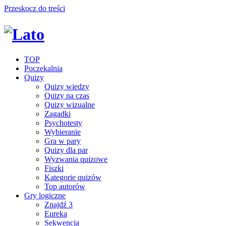
Przeskocz do treści
TOP
Poczekalnia
Quizy
Quizy wiedzy
Quizy na czas
Quizy wizualne
Zagadki
Psychotesty
Wybieranie
Gra w pary
Quizy dla par
Wyzwania quizowe
Fiszki
Kategorie quizów
Top autorów
Gry logiczne
Znajdź 3
Eureka
Sekwencja