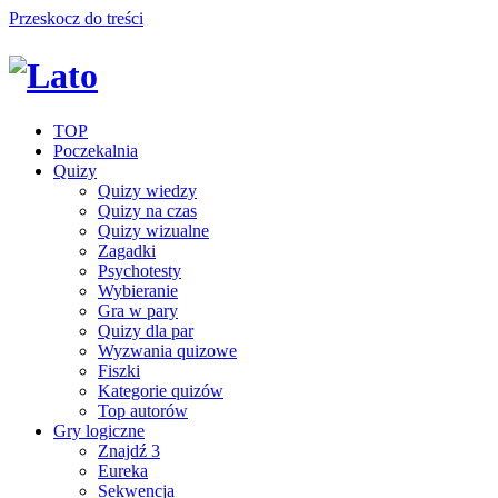
Przeskocz do treści
TOP
Poczekalnia
Quizy
Quizy wiedzy
Quizy na czas
Quizy wizualne
Zagadki
Psychotesty
Wybieranie
Gra w pary
Quizy dla par
Wyzwania quizowe
Fiszki
Kategorie quizów
Top autorów
Gry logiczne
Znajdź 3
Eureka
Sekwencja