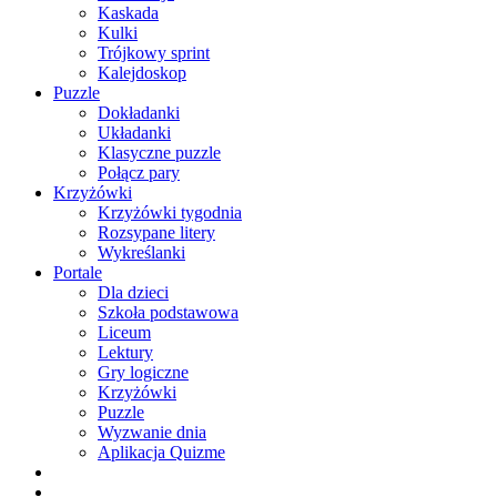
Kaskada
Kulki
Trójkowy sprint
Kalejdoskop
Puzzle
Dokładanki
Układanki
Klasyczne puzzle
Połącz pary
Krzyżówki
Krzyżówki tygodnia
Rozsypane litery
Wykreślanki
Portale
Dla dzieci
Szkoła podstawowa
Liceum
Lektury
Gry logiczne
Krzyżówki
Puzzle
Wyzwanie dnia
Aplikacja Quizme