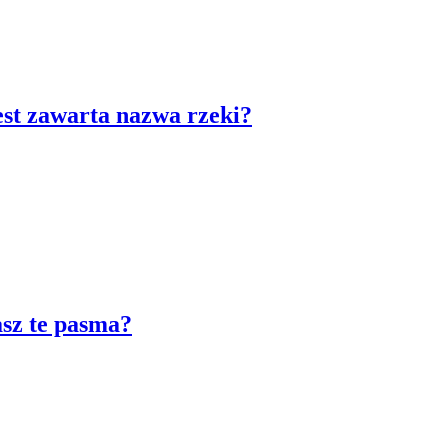
est zawarta nazwa rzeki?
asz te pasma?