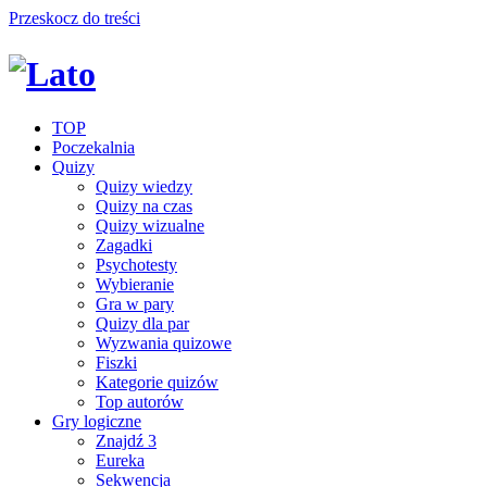
Przeskocz do treści
TOP
Poczekalnia
Quizy
Quizy wiedzy
Quizy na czas
Quizy wizualne
Zagadki
Psychotesty
Wybieranie
Gra w pary
Quizy dla par
Wyzwania quizowe
Fiszki
Kategorie quizów
Top autorów
Gry logiczne
Znajdź 3
Eureka
Sekwencja