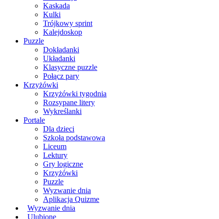
Kaskada
Kulki
Trójkowy sprint
Kalejdoskop
Puzzle
Dokładanki
Układanki
Klasyczne puzzle
Połącz pary
Krzyżówki
Krzyżówki tygodnia
Rozsypane litery
Wykreślanki
Portale
Dla dzieci
Szkoła podstawowa
Liceum
Lektury
Gry logiczne
Krzyżówki
Puzzle
Wyzwanie dnia
Aplikacja Quizme
Wyzwanie dnia
Ulubione