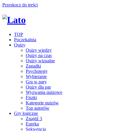
Przeskocz do treści
TOP
Poczekalnia
Quizy
Quizy wiedzy
Quizy na czas
Quizy wizualne
Zagadki
Psychotesty
Wybieranie
Gra w pary
Quizy dla par
Wyzwania quizowe
Fiszki
Kategorie quizów
Top autorów
Gry logiczne
Znajdź 3
Eureka
Sekwencja