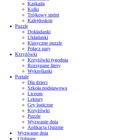
Kaskada
Kulki
Trójkowy sprint
Kalejdoskop
Puzzle
Dokładanki
Układanki
Klasyczne puzzle
Połącz pary
Krzyżówki
Krzyżówki tygodnia
Rozsypane litery
Wykreślanki
Portale
Dla dzieci
Szkoła podstawowa
Liceum
Lektury
Gry logiczne
Krzyżówki
Puzzle
Wyzwanie dnia
Aplikacja Quizme
Wyzwanie dnia
Ulubione