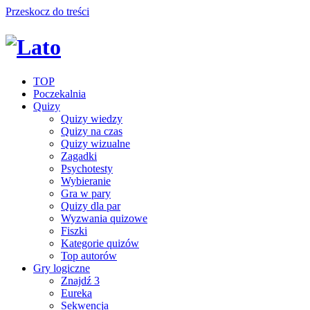
Przeskocz do treści
TOP
Poczekalnia
Quizy
Quizy wiedzy
Quizy na czas
Quizy wizualne
Zagadki
Psychotesty
Wybieranie
Gra w pary
Quizy dla par
Wyzwania quizowe
Fiszki
Kategorie quizów
Top autorów
Gry logiczne
Znajdź 3
Eureka
Sekwencja