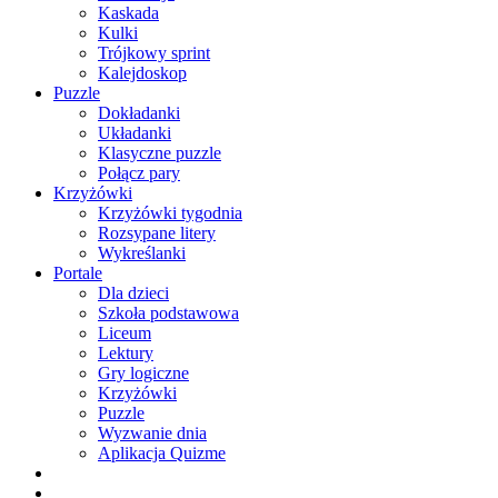
Kaskada
Kulki
Trójkowy sprint
Kalejdoskop
Puzzle
Dokładanki
Układanki
Klasyczne puzzle
Połącz pary
Krzyżówki
Krzyżówki tygodnia
Rozsypane litery
Wykreślanki
Portale
Dla dzieci
Szkoła podstawowa
Liceum
Lektury
Gry logiczne
Krzyżówki
Puzzle
Wyzwanie dnia
Aplikacja Quizme