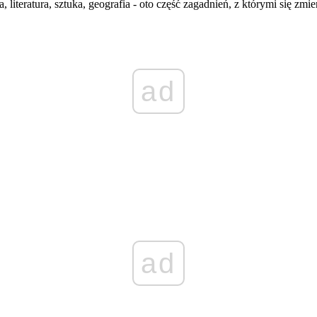
literatura, sztuka, geografia - oto część zagadnień, z którymi się zmie
ad
ad