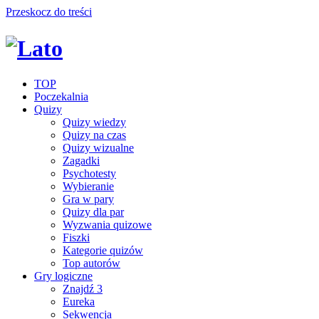
Przeskocz do treści
TOP
Poczekalnia
Quizy
Quizy wiedzy
Quizy na czas
Quizy wizualne
Zagadki
Psychotesty
Wybieranie
Gra w pary
Quizy dla par
Wyzwania quizowe
Fiszki
Kategorie quizów
Top autorów
Gry logiczne
Znajdź 3
Eureka
Sekwencja