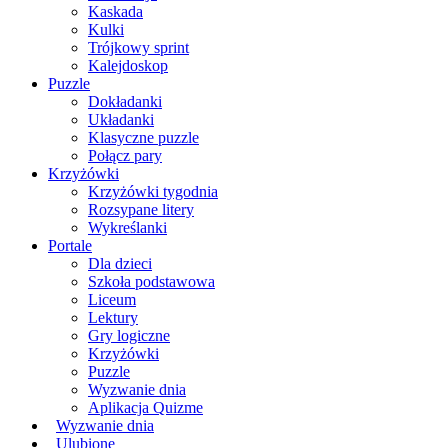
Kaskada
Kulki
Trójkowy sprint
Kalejdoskop
Puzzle
Dokładanki
Układanki
Klasyczne puzzle
Połącz pary
Krzyżówki
Krzyżówki tygodnia
Rozsypane litery
Wykreślanki
Portale
Dla dzieci
Szkoła podstawowa
Liceum
Lektury
Gry logiczne
Krzyżówki
Puzzle
Wyzwanie dnia
Aplikacja Quizme
Wyzwanie dnia
Ulubione