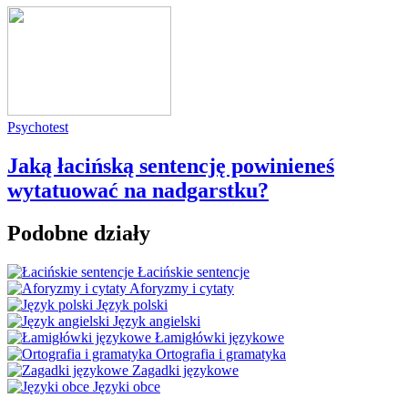
Psychotest
Jaką łacińską sentencję powinieneś
wytatuować na nadgarstku?
Podobne działy
Łacińskie sentencje
Aforyzmy i cytaty
Język polski
Język angielski
Łamigłówki językowe
Ortografia i gramatyka
Zagadki językowe
Języki obce